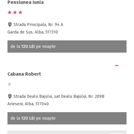
Ighiu ( 2 )
Pensiunea Iunia
Biliard
Izlaz ( 3 )
Cablu tv
Lancram ( 1 )
Cazino
Laz (Sasciori) ( 1 )
Strada Principala, Nr. 94 A
Ceaun
Livezile ( 2 )
Garda de Sus, Alba, 517310
Ciubar
Loman ( 1 )
Crama
de la
120 LEI
pe noapte
Lunca (Lupsa) ( 1 )
Cutie de valori
Lunca Bisericii ( 1 )
Discoteca
Lupsa ( 2 )
Echitatie
Martinie ( 3 )
Cabana Robert
Matisesti (Horea) ( 4 )
Fax
Metes ( 1 )
Ferma proprie
Miraslau ( 2 )
Foisor in curte
Strada Dealu Bajului, sat Dealu Bajului, Nr. 209B
Mununa ( 1 )
Frigider
Arieseni, Alba, 517040
Nemesi ( 2 )
Gradina / curte
Oarda ( 1 )
Gratar
de la
120 LEI
pe noapte
Ocna Mures ( 2 )
Inchirieri biciclete
Ocoale ( 3 )
Jacuzzi