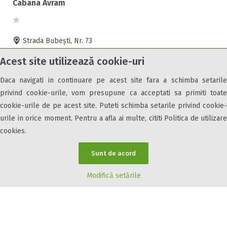
Cabana Avram
Strada Bubești, Nr. 73
Arieseni, Alba, 517040
Acest site utilizează cookie-uri
de la
150 LEI
pe noapte
Daca navigati in continuare pe acest site fara a schimba setarile
privind cookie-urile, vom presupune ca acceptati sa primiti toate
cookie-urile de pe acest site. Puteti schimba setarile privind cookie-
urile in orice moment. Pentru a afla ai multe, cititi Politica de utilizare
cookies.
Cazare7 vă pune la dispozitie informatii despre unitati de cazare din toate
Sunt de acord
zonele turistice, oferte speciale, rezervari online.
Utilizand acest serviciu inseamna ca sunteti de acord cu
Termenii și
Modifică setările
condițiile
de utilizare.