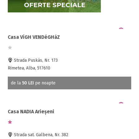
Selecteaza pretul
Pret:
0.00
-
4200.00
LEI
Casa VíGH VENDéGHáZ
Tip oferta
Strada Puskás, Nr. 173
Toate tipurile de oferte
Rimetea, Alba, 517610
Oferta Craciun 2026 ( 1 )
Oferta Revelion 2027 ( 1 )
de la
50 LEI
pe noapte
Alte oferte ( 1 )
Casa NADIA Arieșeni
Localități din județul Alba
Abrud ( 4 )
Aiud ( 5 )
Strada sat. Galbena, Nr. 382