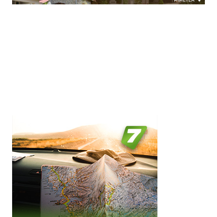
Glamping ( 2 )
Hostel ( 1 )
Hotel ( 26 )
Hotel-apartament ( 1 )
Motel ( 5 )
Pensiune agroturistic ( 4 )
Pensiune ( 147 )
Stele / margarete
Popasul ( 1 )
Resort ( 1 )
Neclasificat
Restaurant ( 1 )
1 stea / margareta
Vila ( 18 )
2 stele / margarete
3 stele / margarete
4 stele / margarete
5 stele / margarete