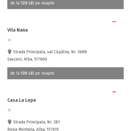
Salina
Sebes ( 9 )
de la
120 LEI
pe noapte
Sibot ( 2 )
Sanie cu cai
Simocesti ( 1 )
Sauna
Stremt ( 1 )
Scaun bebelus
Vila Nana
Strungari ( 3 )
Schimb valutar
Sugag ( 13 )
Seif la receptie
Tau Bistra ( 3 )
Semineu
Strada Principala, sat Căpâlna, Nr. 268B
Tomusesti ( 1 )
SPA
Sasciori, Alba, 517660
Vadu Motilor ( 3 )
Spalatorie
Valisoara ( 3 )
Terasa
de la
130 LEI
pe noapte
Valtori (Vadu Motilor) ( 1 )
Teren de sport
Vartop ( 10 )
Transport auto
Vidra ( 4 )
Vidrisoara ( 1 )
Casa La Lepe
Vintu de Jos ( 3 )
Strada Principala, Nr. 281
Rosia Montana, Alba, 517615