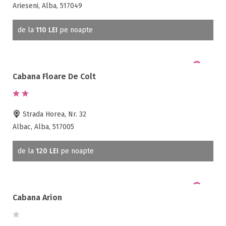
Alba Iulia ( 34 )
Arieseni, Alba, 517049
Albac ( 22 )
Almasu Mare ( 1 )
de la
110 LEI
pe noapte
Arieseni ( 83 )
Avram Iancu ( 2 )
Baia de Aries ( 1 )
Cabana Floare De Colt
Bistra ( 1 )
Blaj ( 5 )
Bradesti ( 1 )
Bubesti ( 4 )
Strada Horea, Nr. 32
Albac, Alba, 517005
Bucium ( 2 )
Calugaresti ( 1 )
de la
120 LEI
pe noapte
Campeni ( 5 )
Capalna ( 2 )
Cobles ( 2 )
Coltesti ( 1 )
Cabana Arion
Cugir ( 2 )
Cunta ( 1 )