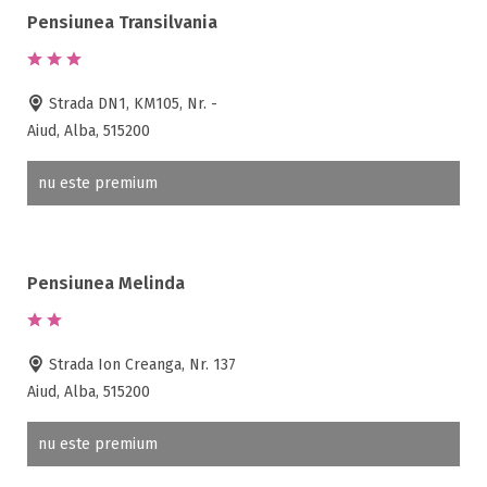
Ping-Pong
Pensiunea Transilvania
Piscina
Rau in curte
Room service
Strada DN1, KM105, Nr. -
Sala de conferinte
Aiud, Alba, 515200
Sala de fitness
Sala de mese
nu este premium
Salina
Sanie cu cai
Sauna
Pensiunea Melinda
Scaun bebelus
Schimb valutar
Seif la receptie
Strada Ion Creanga, Nr. 137
Semineu
Aiud, Alba, 515200
SPA
Spalatorie
nu este premium
Terasa