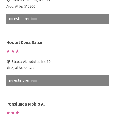
Strada Ghe.Doja, Nr. 53A
Accepta animale
Aiud, Alba, 515200
Accepta voucher vacanta
Acces bucatarie
nu este premium
Acces persoane cu dizabilități
ATV
Bar
Hostel Doua Salcii
Beauty center
Biliard
Cablu tv
Strada Abrudului, Nr. 10
Cazino
Aiud, Alba, 515200
Ceaun
Ciubar
nu este premium
Crama
Cutie de valori
Discoteca
Pensiunea Mobis Al
Echitatie
Fax