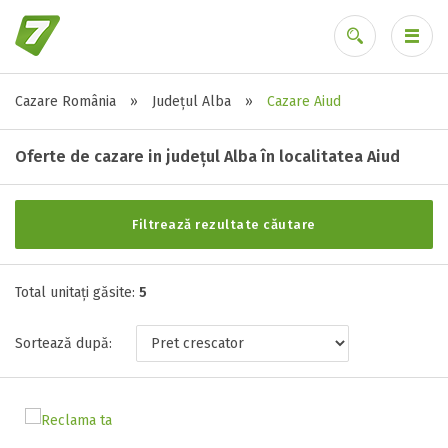
Cazare România
»
Județul Alba
»
Cazare Aiud
Alte tipuri de unități
Ai uitat parola?
Toate tipurile de unitati de cazari
Oferte de cazare in județul Alba în localitatea Aiud
Hostel ( 1 )
Pensiune ( 4 )
Filtrează rezultate căutare
Stele / margarete
Total unitați găsite:
5
Neclasificat
Sortează după:
1 stea / margareta
2 stele / margarete
3 stele / margarete
4 stele / margarete