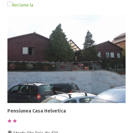
5 stele / margarete
Selecteaza pretul
Pret:
0
-
0
LEI
Facilități
Internet wireless
Parcare
Plata cu cardul
Restaurant
All inclusive
Pensiunea Casa Helvetica
Pensiune completa
Demipensiune
Mic dejun