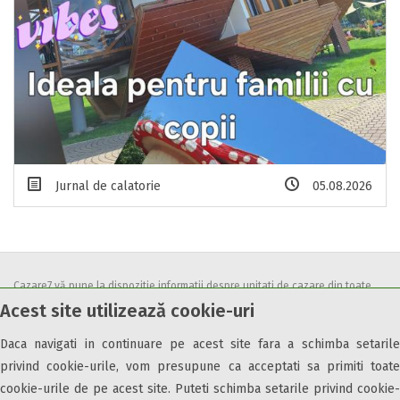
Jurnal de calatorie
05.08.2026
Cazare7 vă pune la dispozitie informatii despre unitati de cazare din toate
Acest site utilizează cookie-uri
zonele turistice, oferte speciale, rezervari online.
Utilizand acest serviciu inseamna ca sunteti de acord cu
Termenii și
Daca navigati in continuare pe acest site fara a schimba setarile
condițiile
de utilizare.
privind cookie-urile, vom presupune ca acceptati sa primiti toate
cookie-urile de pe acest site. Puteti schimba setarile privind cookie-