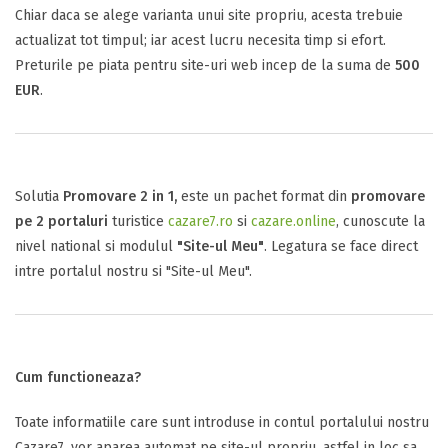
Chiar daca se alege varianta unui site propriu, acesta trebuie
actualizat tot timpul; iar acest lucru necesita timp si efort.
Preturile pe piata pentru site-uri web incep de la suma de
500
EUR
.
Solutia
Promovare 2 in 1,
este un pachet format din
promovare
pe 2 portaluri
turistice
cazare7.ro
si
cazare.online
, cunoscute la
nivel national si modulul
"Site-ul Meu"
. Legatura se face direct
intre portalul nostru si "Site-ul Meu".
Cum functioneaza?
Toate informatiile care sunt introduse in contul portalului nostru
Cazare7, vor aparea automat pe site-ul propriu, astfel in loc sa