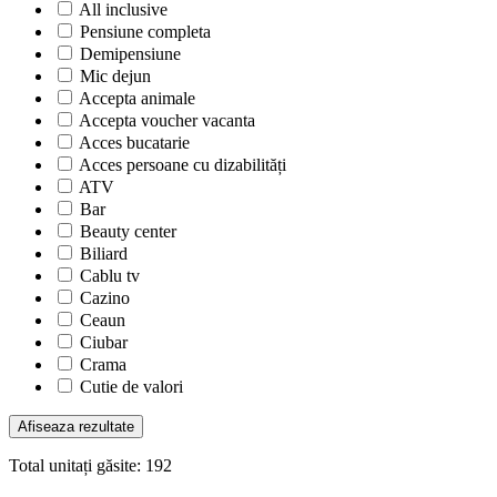
All inclusive
Pensiune completa
Demipensiune
Mic dejun
Accepta animale
Accepta voucher vacanta
Acces bucatarie
Acces persoane cu dizabilități
ATV
Bar
Beauty center
Biliard
Cablu tv
Cazino
Ceaun
Ciubar
Crama
Cutie de valori
Discoteca
Echitatie
Fax
Total unitați găsite:
192
Ferma proprie