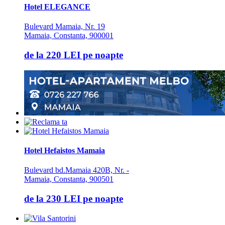
Sanie cu cai
Hotel ELEGANCE
Sauna
Bulevard Mamaia, Nr. 19
Scaun bebelus
Mamaia, Constanta, 900001
Schimb valutar
Seif la receptie
de la
220 LEI
pe noapte
Semineu
SPA
Spalatorie
Terasa
Teren de sport
Transport auto
Hotel Hefaistos Mamaia
Bulevard bd.Mamaia 420B, Nr. -
Mamaia, Constanta, 900501
de la
230 LEI
pe noapte