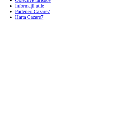
Obiective turistice
Informații utile
Parteneri Cazare7
Harta Cazare7