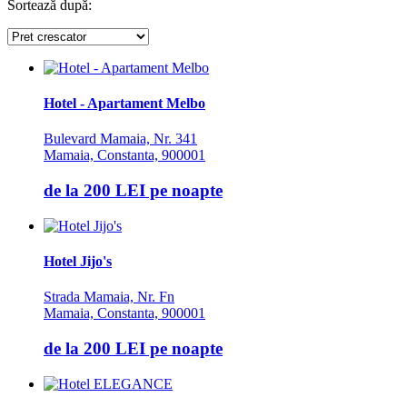
Foisor in curte
Sortează după:
Frigider
Gradina / curte
Gratar
Inchirieri biciclete
Jacuzzi
Hotel - Apartament Melbo
Lac
Livada
Bulevard Mamaia, Nr. 341
Living
Mamaia, Constanta, 900001
Loc de joaca
Masaj
de la
200 LEI
pe noapte
Netflix
Partie SKI
Pat bebelus
Pescuit
Hotel Jijo's
Ping-Pong
Piscina
Strada Mamaia, Nr. Fn
Rau in curte
Mamaia, Constanta, 900001
Room service
Sala de conferinte
de la
200 LEI
pe noapte
Sala de fitness
Sala de mese
Salina