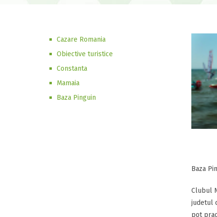
Cazare Romania
Obiective turistice
Constanta
Mamaia
Baza Pinguin
Baza Pi
Clubul N
judetul 
pot prac