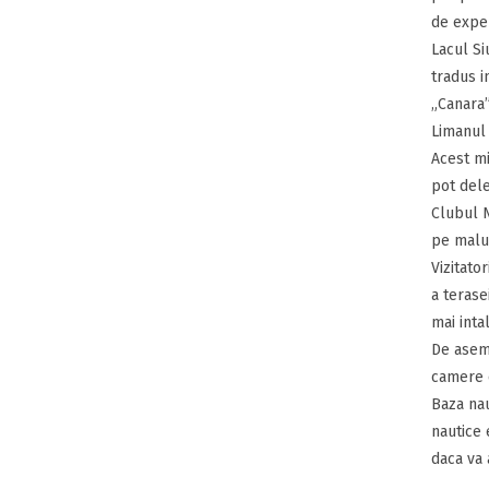
de exper
Lacul Si
tradus i
„Canara”
Limanul 
Acest mi
pot dele
Clubul N
pe malul
Vizitato
a terase
mai inta
De aseme
camere c
Baza nau
nautice 
daca va 