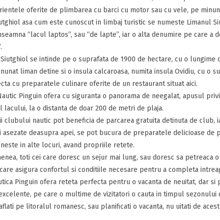
ientele oferite de plimbarea cu barci cu motor sau cu vele, pe minuna
utghiol asa cum este cunoscut in limbaj turistic se numeste Limanul Siu
nseamna “lacul laptos”, sau “de lapte”, iar o alta denumire pe care a d
.
Siutghiol se intinde pe o suprafata de 1900 de hectare, cu o lungime de 
nunat liman detine si o insula calcaroasa, numita insula Ovidiu, cu o su
cta cu preparatele culinare oferite de un restaurant situat aici.
autic Pinguin ofera cu siguranta o panorama de neegalat, apusul privit
 lacului, la o distanta de doar 200 de metri de plaja.
rii clubului nautic pot beneficia de parcarea gratuita detinuta de club, i
i asezate deasupra apei, se pot bucura de preparatele delicioase de p
lneste in alte locuri, avand propriile retete.
nea, toti cei care doresc un sejur mai lung, sau doresc sa petreaca o z
are asigura confortul si conditiile necesare pentru a completa intrea
tica Pinguin ofera reteta perfecta pentru o vacanta de neuitat, dar si p
excelente, pe care o multime de vizitatori o cauta in timpul sezonului c
aflati pe litoralul romanesc, sau planificati o vacanta, nu uitati de aces