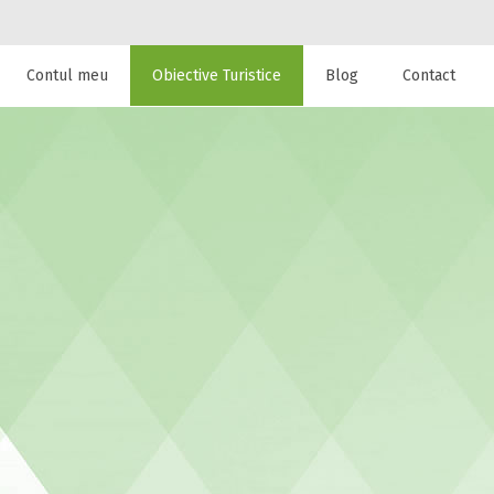
Contul meu
Obiective Turistice
Blog
Contact
 de cazare la