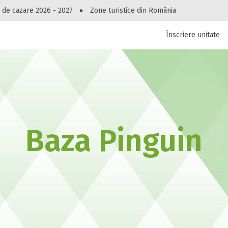
Peste 10545 oferte de cazare!
 de cazare 2026 - 2027
Zone turistice din România
Înscriere unitate
luri, pensiuni, vile, apartamente sau alte unitați
cel mai bun preț.
Ai uitat parola?
Baza Pinguin