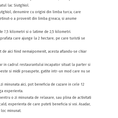
tul lac Siutghiol.
tghiol, denumire cu origini din limba turca, care
etinut-o a provenit din limba greaca, si anume
7,5 kilometri si o latime de 2,5 kilometri.
prafata care ajunge la 2 hectare, pe care turistii se
 de aici fiind nemaipomenit, acesta aflandu-se chiar
ar in cadrul restaurantului incapator situat la parter si
este si midii proaspete, gatite intr-un mod care nu se
i minunata aici, pot beneficia de cazare in cele 12
ga experienta.
entru o zi minunata de relaxare, sau plina de activitati
ald, experienta de care puteti beneficia si voi. Asadar,
t loc minunat.