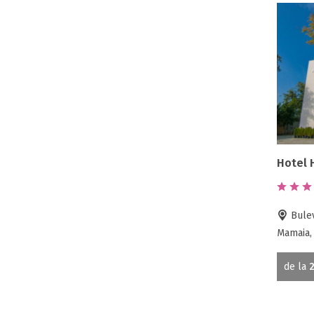
Hotel 
Bulev
Mamaia,
de la
2