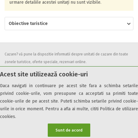
urmare detaliile acestei unitați nu sunt vizibile.
Obiective turistice
Cazare7 vă pune la dispozitie informatii despre unitati de cazare din toate
zonele turistice, oferte speciale, rezervari online.
Utilizand acest serviciu inseamna ca sunteti de acord cu
Termenii și
Acest site utilizează cookie-uri
condițiile
de utilizare.
Daca navigati in continuare pe acest site fara a schimba setarile
privind cookie-urile, vom presupune ca acceptati sa primiti toate
cookie-urile de pe acest site. Puteti schimba setarile privind cookie-
urile in orice moment. Pentru a afla ai multe, cititi Politica de utilizare
© 2026 Cazare7. Toate drepturile rezervate.
cookies.
Obiective turistice
Informații utile
Parteneri Cazare7
Harta Cazare7
Sunt de acord