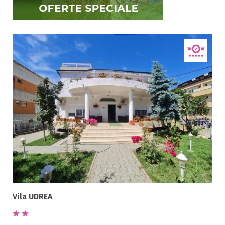
Selecteaza pretul
Pret:
0.00
-
3800.00
LEI
Tip oferta
Toate tipurile de oferte
Oferta Team Building ( 1 )
Oferta Tabere ( 2 )
Oferta pentru Grupuri ( 1 )
Oferta Spa & Wellness ( 1 )
Oferta pachet ( 1 )
Oferta pentru Elevi ( 2 )
Oferta tratament balnear ( 1 )
Vila UDREA