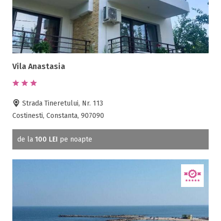
Gradina / curte
Gratar
Inchirieri biciclete
Jacuzzi
Lac
Vila Anastasia
Livada
Living
Strada Tineretului, Nr. 113
Loc de joaca
Costinesti, Constanta, 907090
Masaj
Netflix
de la
100 LEI
pe noapte
Partie SKI
Pat bebelus
Pescuit
Ping-Pong
Piscina
Rau in curte