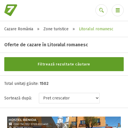
Cazare România
»
Zone turistice
»
Litoralul romanesc
Alte tipuri de unități
Ai uitat parola?
Toate tipurile de unitati de cazari
Oferte de cazare în Litoralul romanesc
Apart Hotel ( 6 )
Apartament ( 238 )
Filtrează rezultate căutare
Bungalow ( 2 )
Camere de inchiriat ( 38 )
Camping ( 12 )
Total unitați găsite:
1502
Casa ( 210 )
Casa de oaspeti ( 18 )
Sortează după:
Casa de vacanta ( 17 )
Casuta ( 3 )
Casute ( 1 )
Casute tip camping ( 1 )