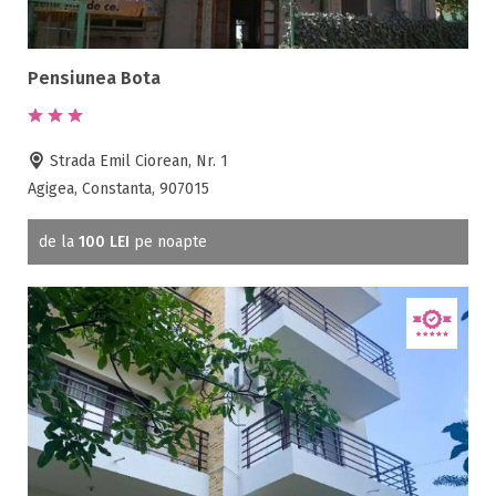
Acces persoane cu dizabilități
ATV
Bar
Pensiunea Bota
Beauty center
Biliard
Strada Emil Ciorean, Nr. 1
Cablu tv
Agigea, Constanta, 907015
Cazino
Ceaun
de la
100 LEI
pe noapte
Ciubar
Crama
Cutie de valori
Discoteca
Echitatie
Fax
Ferma proprie
Foisor in curte
Frigider