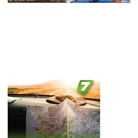
Cazare ( 1 )
Complex hotelier ( 1 )
Complex turistic ( 36 )
Garsoniera ( 28 )
Han ( 1 )
Hostel ( 18 )
Hotel ( 265 )
Stele / margarete
Hotel-apartament ( 1 )
Motel ( 1 )
Neclasificat
Pensiune ( 130 )
1 stea / margareta
Penthouse ( 1 )
2 stele / margarete
Popasul ( 1 )
3 stele / margarete
Resort ( 2 )
4 stele / margarete
Restaurant ( 3 )
5 stele / margarete
Studio ( 6 )
Vila ( 461 )