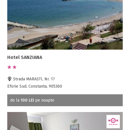
Room service
Sala de conferinte
Sala de fitness
Sala de mese
Salina
Sanie cu cai
Sauna
Scaun bebelus
Hotel SANZIANA
Schimb valutar
Seif la receptie
Strada MARASTI, Nr. 17
Semineu
Eforie Sud, Constanta, 905360
SPA
Spalatorie
de la
100 LEI
pe noapte
Terasa
Teren de sport
Transport auto