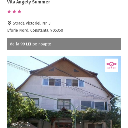
Vila Angely Summer
Neptun ( 58 )
Olimp ( 9 )
Ovidiu ( 1 )
Strada Victoriei, Nr. 3
Saturn ( 17 )
Eforie Nord, Constanta, 905350
Techirghiol ( 36 )
Facilități
Tuzla ( 5 )
de la
99 LEI
pe noapte
Vama Veche ( 68 )
Internet wireless
Venus ( 23 )
Parcare
Plata cu cardul
Restaurant
All inclusive
Pensiune completa
Demipensiune
Mic dejun
Accepta animale
Accepta voucher vacanta
Acces bucatarie