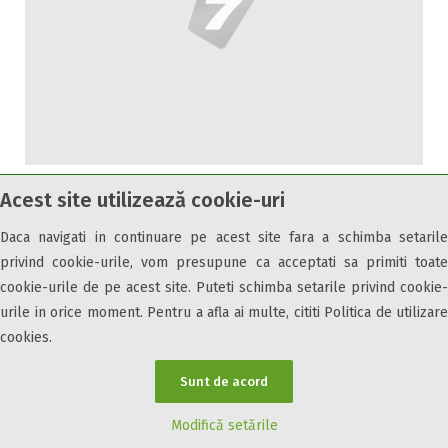
Casa de vacanta Ygos
Acest site utilizează cookie-uri
Daca navigati in continuare pe acest site fara a schimba setarile
privind cookie-urile, vom presupune ca acceptati sa primiti toate
Strada Mihai Ursache, Nr. 6 A
cookie-urile de pe acest site. Puteti schimba setarile privind cookie-
23 August, Constanta, 327436
urile in orice moment. Pentru a afla ai multe, cititi Politica de utilizare
cookies.
de la
150 LEI
pe noapte
Sunt de acord
Modifică setările