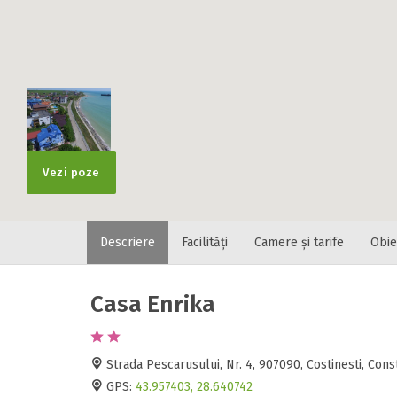
Localitatea
* Ajuta la statis
Numar de tele
Vezi poze
Descriere
Facilități
Camere și tarife
Obie
E-mail
Inscrieti-va G
https://www.f
Casa Enrika
Spatiul solic
Curatenie
Numar persoa
Strada Pescarusului, Nr. 4, 907090, Costinesti, Co
Comfort
GPS:
43.957403, 28.640742