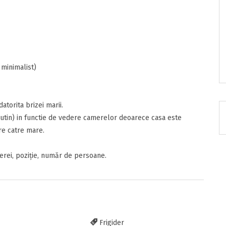
RATUIT pe grupul nostru de cazare
 minimalist)
acebook.com/groups/cazareromaniaghidonline
atorita brizei marii.
utin) in functie de vedere camerelor deoarece casa este
re catre mare.
erei, poziție, număr de persoane.
itarea
Frigider