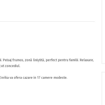
e/pret
onditii
sunt de acord cu
Termenii si Conditiile
acestui portal.
. Peisaj frumos, zonă liniștită, perfect pentru familii. Relaxare,
ăcut concediul.
 Enrika va ofera cazare in 17 camere modeste.
nzia
ta