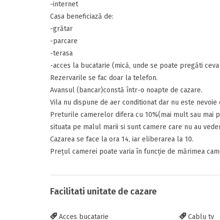
-internet
Casa beneficiază de:
-grătar
-parcare
-terasa
Inscrieti-va G
-acces la bucatarie (mică, unde se poate pregăti ceva
https://www.f
Rezervarile se fac doar la telefon.
Avansul (bancar)constă într-o noapte de cazare.
Vila nu dispune de aer conditionat dar nu este nevoie d
Preturile camerelor difera cu 10%(mai mult sau mai p
situata pe malul marii si sunt camere care nu au vede
Cazarea se face la ora 14, iar eliberarea la 10.
Prețul camerei poate varia în funcție de mărimea cam
Trimite solic
Facilitati unitate de cazare
Acces bucatarie
Cablu tv