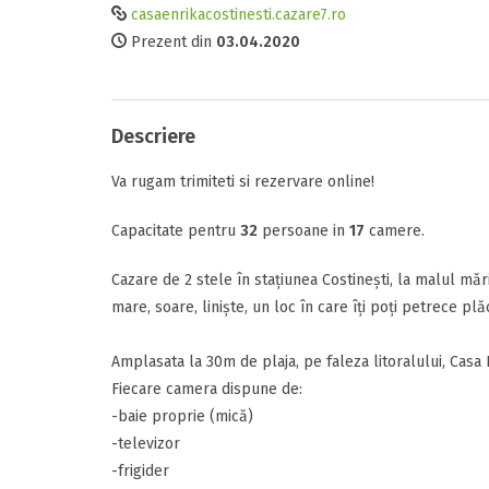
casaenrikacostinesti.cazare7.ro
Prezent din
03.04.2020
Comunicare
Tipul camerei
Facilitati
Descriere
Perioada
Raport calitat
Va rugam trimiteti si rezervare online!
Data sosirii
Termeni si c
Capacitate pentru
32
persoane in
17
camere.
Am citit si 
Cazare de 2 stele în stațiunea Costinești, la malul mării
Data plecarii
mare, soare, liniște, un loc în care îți poți petrece pl
Amplasata la 30m de plaja, pe faleza litoralului, Casa
Fiecare camera dispune de:
Alte detalii
-baie proprie (mică)
Adauga rece
Mesajul D-voas
-televizor
-frigider