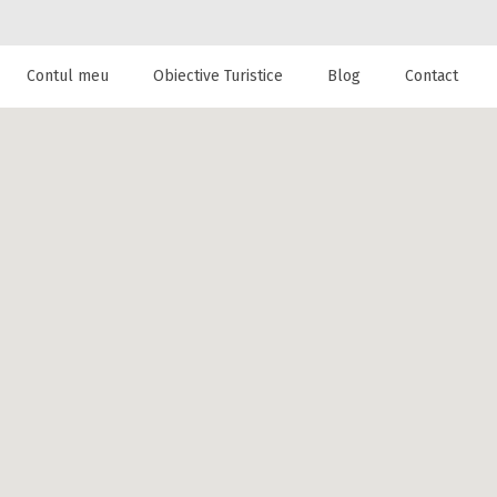
Contul meu
Obiective Turistice
Blog
Contact
 de cazare la
inesti,