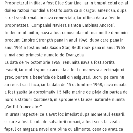
Proprietarul inititial a fost Blue Star Line, iar in timpul celui de-al
doilea razboi mondial a fost folosita ca si cargou american, dupa
care transformata in nava comerciala, iar ultima data a fost in
proprietatea „Companiei Naviera Hanton Embinas Andros”.
In decursul anilor, nava a fost cunoscuta sub mai multe denumiri,
precum: Empire Strength pana in anul 1946, dupa care pana in
anul 1961 a fost numita Saxon Star, Redbrook pana in anul 1965
si mai apoi primeste numele de Evangelia.
La data de 14 octombrie 1968, renumita nava a fost sortita
esuarii, iar multi spun ca aceasta a fost o manevra a echipajului
grec, pentru a beneficia de banii din asigurari, lucru pe care nu
au reusit sa il faca, iar la data de 15 octombrie 1968, nava esuata
a fost gasita la aproximativ 1,5 Mile marine de plaja din partea de
nord a statiunii Costinesti, in apropierea falezei naturale numita
„Golful francezilor”.
In urma inspectiei ce a avut loc imediat dupa momentul esuarii,
si care a fost facuta de salvatorii romani, a fost scos la iveala
faptul ca magazia navei era plina cu alimente, ceea ce arata ca