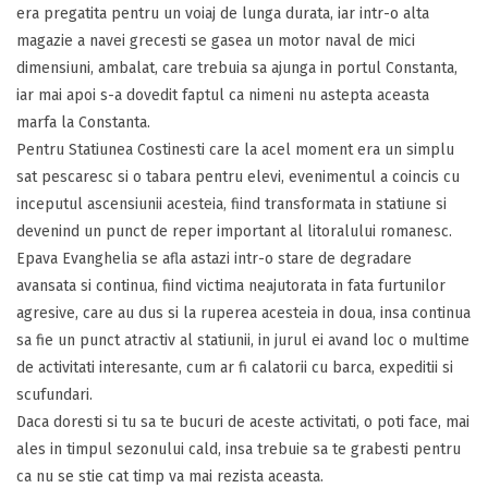
era pregatita pentru un voiaj de lunga durata, iar intr-o alta
magazie a navei grecesti se gasea un motor naval de mici
dimensiuni, ambalat, care trebuia sa ajunga in portul Constanta,
iar mai apoi s-a dovedit faptul ca nimeni nu astepta aceasta
marfa la Constanta.
Pentru Statiunea Costinesti care la acel moment era un simplu
sat pescaresc si o tabara pentru elevi, evenimentul a coincis cu
inceputul ascensiunii acesteia, fiind transformata in statiune si
devenind un punct de reper important al litoralului romanesc.
Epava Evanghelia se afla astazi intr-o stare de degradare
avansata si continua, fiind victima neajutorata in fata furtunilor
agresive, care au dus si la ruperea acesteia in doua, insa continua
sa fie un punct atractiv al statiunii, in jurul ei avand loc o multime
de activitati interesante, cum ar fi calatorii cu barca, expeditii si
scufundari.
Daca doresti si tu sa te bucuri de aceste activitati, o poti face, mai
ales in timpul sezonului cald, insa trebuie sa te grabesti pentru
ca nu se stie cat timp va mai rezista aceasta.