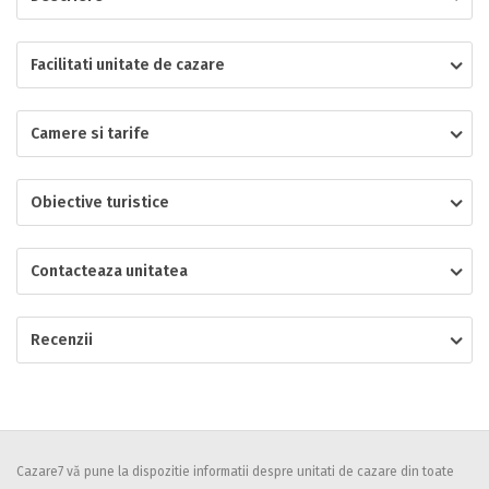
Localitatea
Facilitati unitate de cazare
Camere si tarife
* Ajuta la statistica unitatii sa vada de unde ii vin clientii
Numar de telefon
Obiective turistice
Contacteaza unitatea
E-mail
Inscrieti-va GRATUIT pe grupul nostru de cazare
https://www.facebook.com/groups/cazareromaniaghidonline
Recenzii
Spatiul solicitat
Curatenie
Numar persoane
Comfort
Cazare7 vă pune la dispozitie informatii despre unitati de cazare din toate