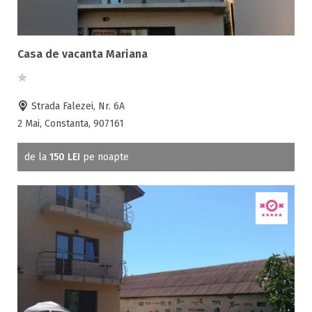
Acces bucatarie
Acces persoane cu dizabilități
ATV
Casa de vacanta Mariana
Bar
Beauty center
Biliard
Strada Falezei, Nr. 6A
Cablu tv
2 Mai, Constanta, 907161
Cazino
Ceaun
de la
150 LEI
pe noapte
Ciubar
Crama
Cutie de valori
Discoteca
Echitatie
Fax
Ferma proprie
Foisor in curte