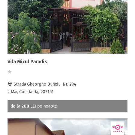
Room service
Sala de conferinte
Sala de fitness
Sala de mese
Salina
Sanie cu cai
Sauna
Vila Micul Paradis
Scaun bebelus
Schimb valutar
Seif la receptie
Strada Gheorghe Bunoiu, Nr. 294
Semineu
2 Mai, Constanta, 907161
SPA
Spalatorie
de la
200 LEI
pe noapte
Terasa
Teren de sport
Transport auto