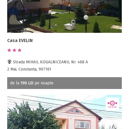
Frigider
Gradina / curte
Gratar
Inchirieri biciclete
Jacuzzi
Casa EVELIN
Lac
Livada
Living
Strada MIHAIL KOGALNICEANU, Nr. 468 A
Loc de joaca
2 Mai, Constanta, 907161
Masaj
Netflix
de la
190 LEI
pe noapte
Partie SKI
Pat bebelus
Pescuit
Ping-Pong
Piscina
Rau in curte