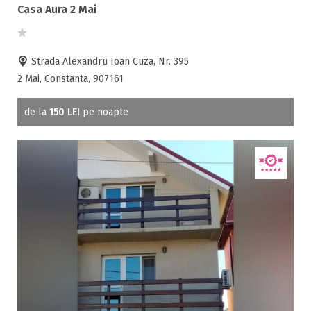
Toate tipurile de oferte
Casa Aura 2 Mai
Oferta Team Building ( 1 )
Oferta Tabere ( 1 )
Strada Alexandru Ioan Cuza, Nr. 395
2 Mai, Constanta, 907161
Facilități
de la
150 LEI
pe noapte
Internet wireless
Parcare
Plata cu cardul
Restaurant
All inclusive
Pensiune completa
Demipensiune
Mic dejun
Accepta animale
Accepta voucher vacanta