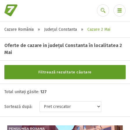
Cazare România
»
Județul Constanta
»
Cazare 2 Mai
Alte tipuri de unități
Ai uitat parola?
Toate tipurile de unitati de cazari
Oferte de cazare in județul Constanta în localitatea 2
Camere de inchiriat ( 1 )
Mai
Camping ( 2 )
Casa ( 54 )
Filtrează rezultate căutare
Casa de oaspeti ( 4 )
Casa de vacanta ( 9 )
Casuta ( 1 )
Total unitați găsite:
127
Complex turistic ( 2 )
Pensiune ( 17 )
Sortează după:
Vila ( 37 )