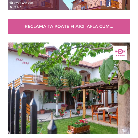
Stele / margarete
Neclasificat
1 stea / margareta
2 stele / margarete
3 stele / margarete
4 stele / margarete
5 stele / margarete
Selecteaza pretul
Pret:
0.00
-
450.00
LEI
Tip oferta