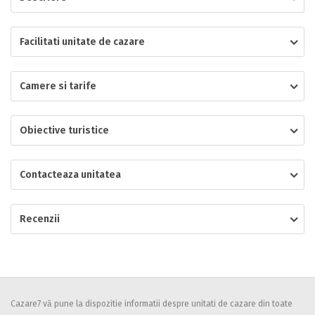
Localitatea
Facilitati unitate de cazare
Camere si tarife
* Ajuta la statistica unitatii sa vada de unde ii vin clientii
Numar de telefon
Obiective turistice
Contacteaza unitatea
E-mail
Inscrieti-va GRATUIT pe grupul nostru de cazare
https://www.facebook.com/groups/cazareromaniaghidonline
Recenzii
Spatiul solicitat
Curatenie
Numar persoane
Comfort
Cazare7 vă pune la dispozitie informatii despre unitati de cazare din toate