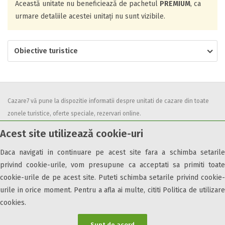
Această unitate nu beneficiează de pachetul
PREMIUM
, ca
urmare detaliile acestei unitați nu sunt vizibile.
Obiective turistice
Cazare7 vă pune la dispozitie informatii despre unitati de cazare din toate
zonele turistice, oferte speciale, rezervari online.
Utilizand acest serviciu inseamna ca sunteti de acord cu
Termenii și
Acest site utilizează cookie-uri
condițiile
de utilizare.
Daca navigati in continuare pe acest site fara a schimba setarile
privind cookie-urile, vom presupune ca acceptati sa primiti toate
cookie-urile de pe acest site. Puteti schimba setarile privind cookie-
urile in orice moment. Pentru a afla ai multe, cititi Politica de utilizare
© 2026 Cazare7. Toate drepturile rezervate.
cookies.
Obiective turistice
Informații utile
Parteneri Cazare7
Harta Cazare7
Sunt de acord