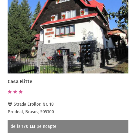
Sala de mese
Salina
Sanie cu cai
Sauna
Scaun bebelus
Schimb valutar
Seif la receptie
Semineu
SPA
Spalatorie
Casa Elitte
Terasa
Teren de sport
Transport auto
Strada Eroilor, Nr. 18
Predeal, Brasov, 505300
de la
170 LEI
pe noapte