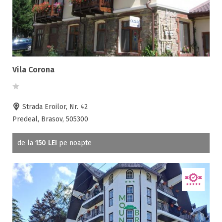
Beauty center
Biliard
Cablu tv
Cazino
Ceaun
Vila Corona
Ciubar
Crama
Cutie de valori
Strada Eroilor, Nr. 42
Discoteca
Predeal, Brasov, 505300
Echitatie
Fax
de la
150 LEI
pe noapte
Ferma proprie
Foisor in curte
Frigider
Gradina / curte
Gratar
Inchirieri biciclete