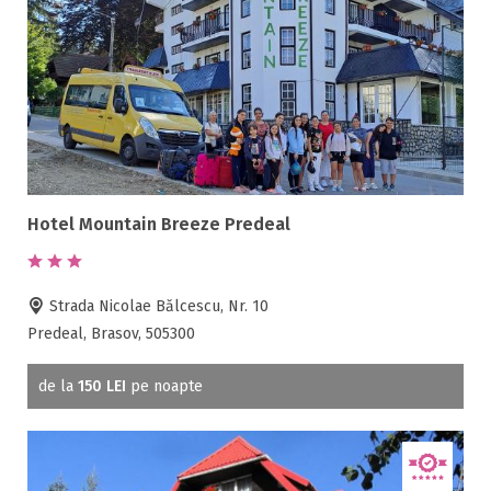
Jacuzzi
Lac
Livada
Living
Loc de joaca
Masaj
Netflix
Hotel Mountain Breeze Predeal
Partie SKI
Pat bebelus
Pescuit
Strada Nicolae Bălcescu, Nr. 10
Ping-Pong
Predeal, Brasov, 505300
Piscina
Rau in curte
de la
150 LEI
pe noapte
Room service
Sala de conferinte
Sala de fitness