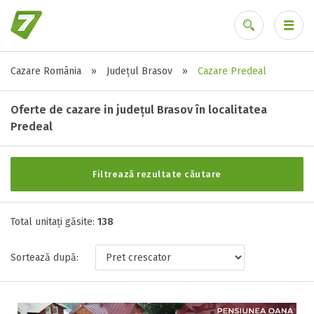
Cazare România
»
Județul Brasov
»
Cazare Predeal
Alte tipuri de unități
Ai uitat parola?
Toate tipurile de unitati de cazari
Oferte de cazare in județul Brasov în localitatea
Apartament ( 5 )
Predeal
Cabana ( 5 )
Camere de inchiriat ( 1 )
Filtrează rezultate căutare
Casa ( 10 )
Casa de oaspeti ( 1 )
Casa de vacanta ( 2 )
Total unitați găsite:
138
Centru de vacante ( 1 )
Complex turistic ( 2 )
Sortează după:
Conac ( 1 )
Hotel ( 30 )
Hotel-apartament ( 1 )