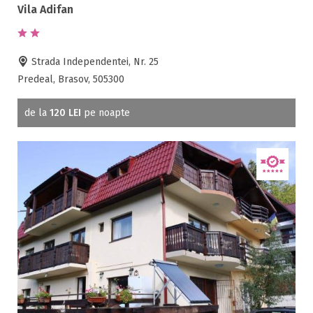
Vila Adifan
Pret:
0.00
-
3200.00
LEI
Strada Independentei, Nr. 25
Tip oferta
Predeal, Brasov, 505300
Toate tipurile de oferte
de la
120 LEI
pe noapte
Oferta 1 Decembrie 2026 ( 1 )
Oferta Craciun 2026 ( 1 )
Oferta Revelion 2027 ( 1 )
Oferta Tabere ( 4 )
Oferta pentru Grupuri ( 1 )
Oferta City Break ( 1 )
Oferta Spa & Wellness ( 2 )
Oferta pachet ( 2 )
Oferta pentru Elevi ( 1 )
Oferta Cantonamente ( 1 )