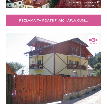
Motel ( 2 )
Pensiune ( 45 )
Vila ( 32 )
Stele / margarete
Neclasificat
1 stea / margareta
2 stele / margarete
3 stele / margarete
4 stele / margarete
5 stele / margarete
Selecteaza pretul