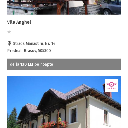
Facilități
Vila Anghel
Internet wireless
Parcare
Plata cu cardul
Strada Manastirii, Nr. 14
Restaurant
Predeal, Brasov, 505300
All inclusive
Pensiune completa
de la
130 LEI
pe noapte
Demipensiune
Mic dejun
Accepta animale
Accepta voucher vacanta
Acces bucatarie
Acces persoane cu dizabilități
ATV
Bar