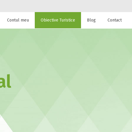
Contul meu
Obiective Turistice
Blog
Contact
 de cazare la
al