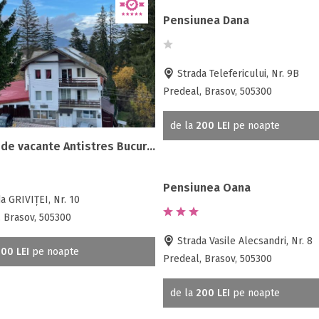
Pensiunea Dana
Strada Telefericului, Nr. 9B
Predeal, Brasov, 505300
de la
200 LEI
pe noapte
Centru de vacante Antistres Bucuria
Pensiunea Oana
a GRIVIŢEI, Nr. 10
 Brasov, 505300
Strada Vasile Alecsandri, Nr. 8
00 LEI
pe noapte
Predeal, Brasov, 505300
de la
200 LEI
pe noapte