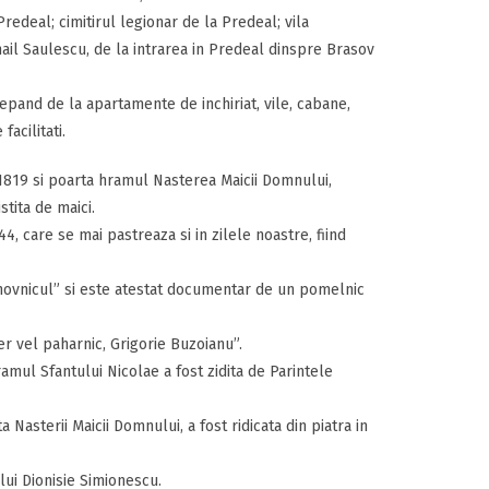
redeal; cimitirul legionar de la Predeal; vila
ail Saulescu, de la intrarea in Predeal dinspre Brasov
cepand de la apartamente de inchiriat, vile, cabane,
acilitati.
- 1819 si poarta hramul Nasterea Maicii Domnului,
tita de maici.
4, care se mai pastreaza si in zilele noastre, fiind
uhovnicul” si este atestat documentar de un pomelnic
r vel paharnic, Grigorie Buzoianu”.
ramul Sfantului Nicolae a fost zidita de Parintele
a Nasterii Maicii Domnului, a fost ridicata din piatra in
elui Dionisie Simionescu.