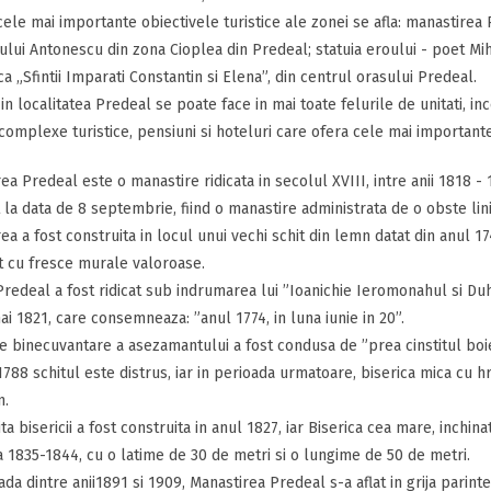
cele mai importante obiectivele turistice ale zonei se afla: manastirea P
lui Antonescu din zona Cioplea din Predeal; statuia eroului - poet Mih
ica „Sfintii Imparati Constantin si Elena”, din centrul orasului Predeal.
in localitatea Predeal se poate face in mai toate felurile de unitati, in
complexe turistice, pensiuni si hoteluri care ofera cele mai importante f
ea Predeal este o manastire ridicata in secolul XVIII, intre anii 1818 
 la data de 8 septembrie, fiind o manastire administrata de o obste linis
ea a fost construita in locul unui vechi schit din lemn datat din anul 174
 cu fresce murale valoroase.
Predeal a fost ridicat sub indrumarea lui ”Ioanichie Ieromonahul si D
ai 1821, care consemneaza: ”anul 1774, in luna iunie in 20”.
e binecuvantare a asezamantului a fost condusa de ”prea cinstitul boie
1788 schitul este distrus, iar in perioada urmatoare, biserica mica cu h
.
a bisericii a fost construita in anul 1827, iar Biserica cea mare, inchinat
 1835-1844, cu o latime de 30 de metri si o lungime de 50 de metri.
ada dintre anii1891 si 1909, Manastirea Predeal s-a aflat in grija parint