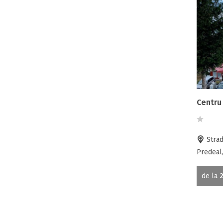
Strad
Predeal,
de la
2