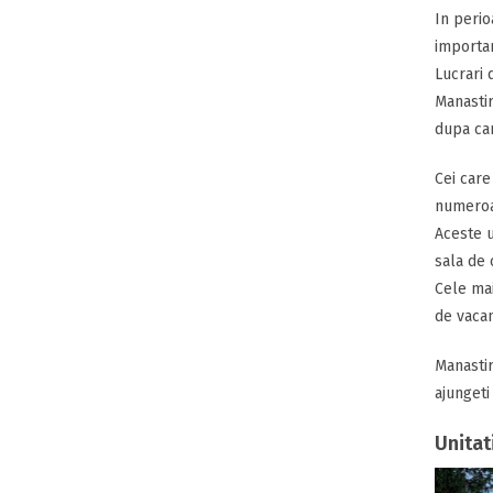
In perio
importan
Lucrari 
Manastir
dupa car
Cei care
numeroas
Aceste u
sala de 
Cele mai
de vacan
Manastir
ajungeti
Unitat