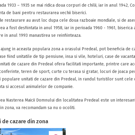
ada 1933 – 1935 se mai ridica doua corpuri de chilii, iar in anul 1942,
ta de bani pentru restaurarea vechii biserici.
de restaurare au avut loc dupa cele doua razboaie mondiale, si de ase
ea a fost desfiintata in anul 1958, iar in perioada 1960 - 1961, biserica a
e in anul 1993 manastirea se reinfiinteaza.
 ajung in aceasta populara zona a orasului Predeal, pot beneficia de ca
e fiind unitatile de tip pensiune, insa si vile, hoteluri, case de vacant
nitati de cazare din Predeal ofera facilitati importante, printre care ac
conferinte, teren de sport, curte cu terasa si gratar, locuri de joaca pen
 populare unitati de cazare din Predeal, in randul turistilor sunt cele
ta si accesul animalelor de companie.
ea Nasterea Maicii Domnului din localitatea Predeal este un interesant o
 in zona, va recomandam sa nu o ocoliti.
i de cazare din zona