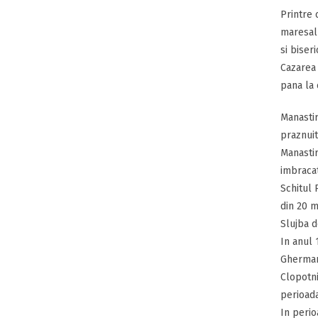
Printre 
maresalu
si biser
Cazarea 
pana la 
Manastir
praznuit
Manastir
imbracat
Schitul 
din 20 m
Slujba d
In anul 
Gherman
Clopotnit
perioada
In perio