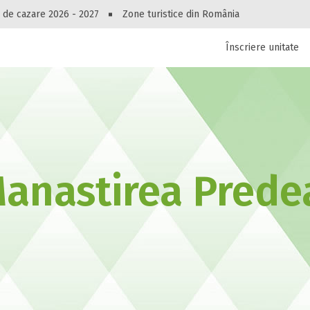
Peste 10549 oferte de cazare!
 de cazare 2026 - 2027
Zone turistice din România
Înscriere unitate
luri, pensiuni, vile, apartamente sau alte unitați
cel mai bun preț.
Ai uitat parola?
anastirea Prede