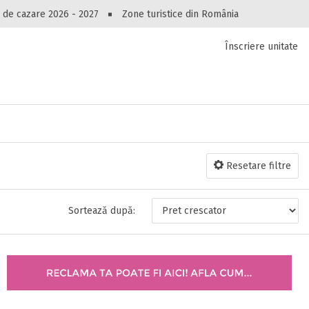
Peste 10545 oferte de cazare!
 de cazare 2026 - 2027
Zone turistice din România
Înscriere unitate
luri, pensiuni, vile, apartamente sau alte unitați
cel mai bun preț.
Ai uitat parola?
Resetare filtre
Sortează după: