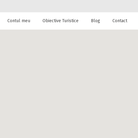
Contul meu
Obiective Turistice
Blog
Contact
 de cazare la