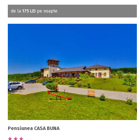
de la
175 LEI
pe noapte
Pensiunea CASA BUNA