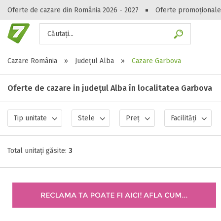
Oferte de cazare din România 2026 - 2027
Oferte promoționale
Căutați...
Gasești hote
Cazare România
»
Județul Alba
»
Cazare Garbova
Oferte de cazare in județul Alba în localitatea Garbova
Tip unitate
Stele
Preț
Facilități
Total unitați găsite:
3