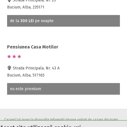
Strada Principala, Nr. 23
Accepta voucher vacanta
Bucium, Alba, 235171
Acces bucatarie
Acces persoane cu dizabilități
de la
300 LEI
pe noapte
ATV
Bar
Beauty center
Pensiunea Casa Motilor
Biliard
Cablu tv
Cazino
Strada Principala, Nr. 43 A
Ceaun
Bucium, Alba, 517165
Ciubar
Crama
nu este premium
Cutie de valori
Discoteca
Echitatie
Fax
Cazare7 vă pune la dispozitie informatii despre unitati de cazare din toate
Ferma proprie
zonele turistice, oferte speciale, rezervari online.