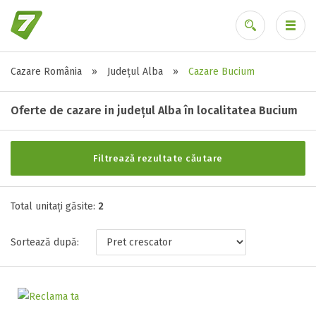
Cazare România
»
Județul Alba
»
Cazare Bucium
Alte tipuri de unități
Ai uitat parola?
Toate tipurile de unitati de cazari
Oferte de cazare in județul Alba în localitatea Bucium
Pensiune ( 2 )
Filtrează rezultate căutare
Stele / margarete
Total unitați găsite:
Neclasificat
2
1 stea / margareta
Sortează după:
2 stele / margarete
3 stele / margarete
4 stele / margarete
5 stele / margarete