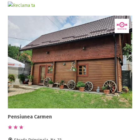
Selecteaza pretul
Pret:
0
-
400
LEI
Facilități
Internet wireless
Parcare
Plata cu cardul
Restaurant
All inclusive
Pensiune completa
Pensiunea Carmen
Demipensiune
Mic dejun
Accepta animale