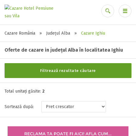
Alte tipuri de unități
Cazare România
»
Județul Alba
»
Cazare Ighiu
Ai uitat parola?
Toate tipurile de unitati de cazari
Oferte de cazare in județul Alba în localitatea Ighiu
Motel ( 1 )
Pensiune ( 1 )
Filtrează rezultate căutare
Stele / margarete
Total unitați găsite:
2
Neclasificat
1 stea / margareta
Sortează după:
2 stele / margarete
3 stele / margarete
4 stele / margarete