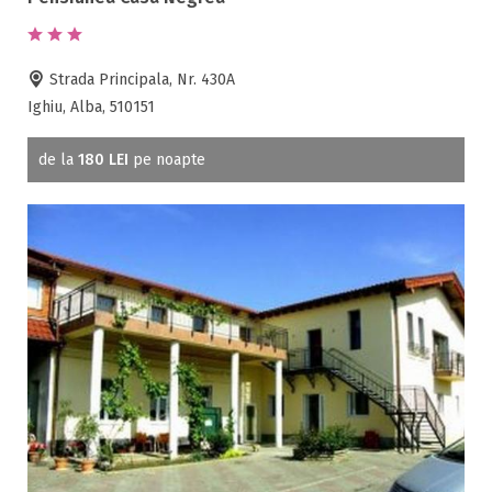
Accepta animale
Accepta voucher vacanta
Acces bucatarie
Strada Principala, Nr. 430A
Acces persoane cu dizabilități
Ighiu, Alba, 510151
ATV
Bar
de la
180 LEI
pe noapte
Beauty center
Biliard
Cablu tv
Cazino
Ceaun
Ciubar
Crama
Cutie de valori
Discoteca
Echitatie
Fax