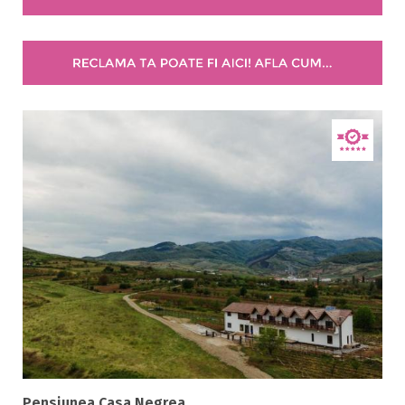
5 stele / margarete
Selecteaza pretul
Pret:
0
-
2000
LEI
Facilități
Internet wireless
Parcare
Plata cu cardul
Restaurant
All inclusive
Pensiune completa
Demipensiune
Mic dejun
Pensiunea Casa Negrea