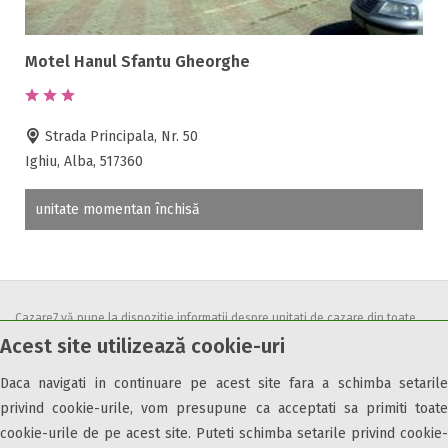
Ferma proprie
Foisor in curte
Motel Hanul Sfantu Gheorghe
Frigider
Gradina / curte
Gratar
Strada Principala, Nr. 50
Inchirieri biciclete
Ighiu, Alba, 517360
Jacuzzi
Lac
unitate momentan închisă
Livada
Living
Loc de joaca
Masaj
Cazare7 vă pune la dispozitie informatii despre unitati de cazare din toate
Acest site utilizează cookie-uri
Netflix
zonele turistice, oferte speciale, rezervari online.
Utilizand acest serviciu inseamna ca sunteti de acord cu
Termenii și
Partie SKI
Daca navigati in continuare pe acest site fara a schimba setarile
condițiile
de utilizare.
Pat bebelus
privind cookie-urile, vom presupune ca acceptati sa primiti toate
Pescuit
cookie-urile de pe acest site. Puteti schimba setarile privind cookie-