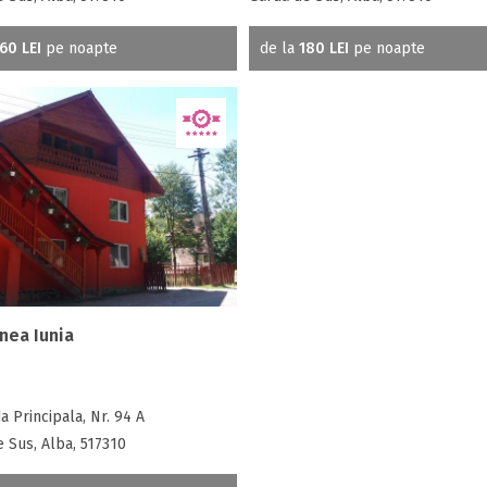
60 LEI
pe noapte
de la
180 LEI
pe noapte
nea Iunia
a Principala, Nr. 94 A
 Sus, Alba, 517310