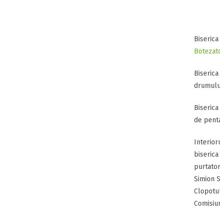
Biserica
Botezat
Biserica
drumului
Biserica
de penta
Interioru
biserica
purtator
Simion S
Clopotul
Comisiun