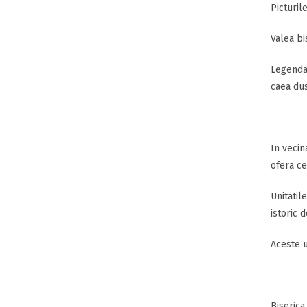
Picturile
Valea bi
Legenda 
caea dus
In vecin
ofera ce
Unitatil
istoric 
Aceste u
Biserica