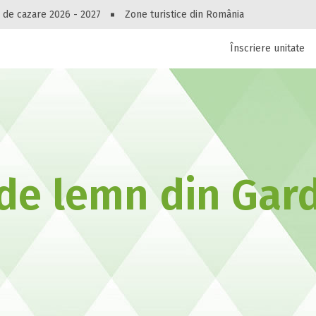
Peste 10544 oferte de cazare!
 de cazare 2026 - 2027
Zone turistice din România
Înscriere unitate
luri, pensiuni, vile, apartamente sau alte unitați
cel mai bun preț.
Ai uitat parola?
 de lemn din Gar