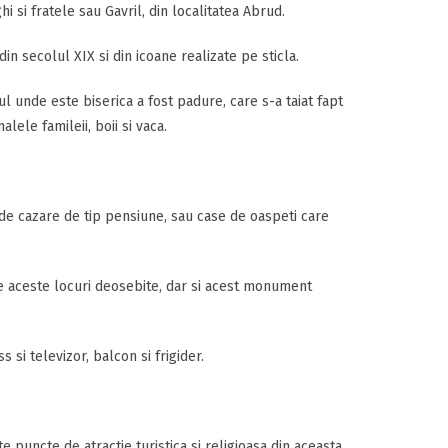
ghi si fratele sau Gavril, din localitatea Abrud.
in secolul XIX si din icoane realizate pe sticla.
ul unde este biserica a fost padure, care s-a taiat fapt
lele famileii, boii si vaca.
 de cazare de tip pensiune, sau case de oaspeti care
eze aceste locuri deosebite, dar si acest monument
 si televizor, balcon si frigider.
puncte de atractie turistica si religioasa din aceasta