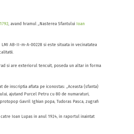
1792
, avand hramul „Nasterea Sfantului
Ioan
: LMI AB-II-m-A-00228 si este situata in vecinatatea
litatii.
ad si are exteriorul tencuit, poseda un altar in forma
mat de inscriptia aflata pe iconostas: „Aceasta (sfanta)
rului, ajutand Purcel Petru cu 80 de numaraturi,
a, protopop Gavril Ighian popa, Tudoras Pasca, zugrafi
e catre Ioan Lupas in anul 1924, in raportul inaintat