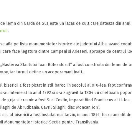
 de lemn din Garda de Sus este un lacas de cult care dateaza din anul
orul
”.
 se afla pe lista monumentelor istorice ale judetului Alba, avand codul
 care face legatura dintre Campeni si Arieseni, aproape de centrul loca
 „Nasterea Sfantului Ioan Botezatorul” a fost construita din lemn de br
gon, iar turnul detine un acoperamant inalt.
l bisericii a fost pictat in stil baroc, in secolul al XIX-lea, fapt confir
 s-au intemeiat la anul 1792 si s-a zugravit la 1804 cu cheltuiala popo
 de grija si crasnic a fost Suci Costin, imparat fiind Frantiscus al II-le
ilaghi de Abrudbania, Gavril Silaghi, diac Moncan Ion”.
 mic al bisericii a fost instalat mai tarziu, in anul 1874, lucru amintit d
ii Monumentelor Istorice-Sectia pentru Transilvania.