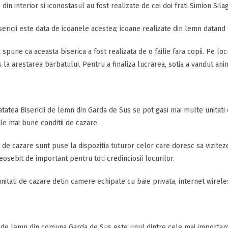
 din interior si iconostasul au fost realizate de cei doi frati Simion Sila
sericii este data de icoanele acestea; icoane realizate din lemn datand d
spune ca aceasta biserica a fost realizata de o failie fara copii. Pe loc
 la arestarea barbatului. Pentru a finaliza lucrarea, sotia a vandut anima
atatea Bisericii de lemn din Garda de Sus se pot gasi mai multe unitati
le mai bune conditii de cazare.
e de cazare sunt puse la dispozitia tuturor celor care doresc sa vizit
deosebit de important pentru toti credinciosii locurilor.
nitati de cazare detin camere echipate cu baie privata, internet wireless
 de lemn din comuna Garda de Sus este unul dintre cele mai importante 