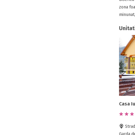
zona foa
minunat,
Unitat
Casa Iu
Strad
Garda de