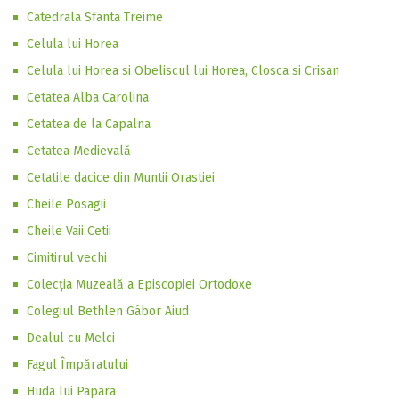
Catedrala Sfanta Treime
Celula lui Horea
Celula lui Horea si Obeliscul lui Horea, Closca si Crisan
Cetatea Alba Carolina
Cetatea de la Capalna
Cetatea Medievală
Cetatile dacice din Muntii Orastiei
Cheile Posagii
Cheile Vaii Cetii
Cimitirul vechi
Colecția Muzeală a Episcopiei Ortodoxe
Colegiul Bethlen Gábor Aiud
Dealul cu Melci
Fagul Împăratului
Huda lui Papara