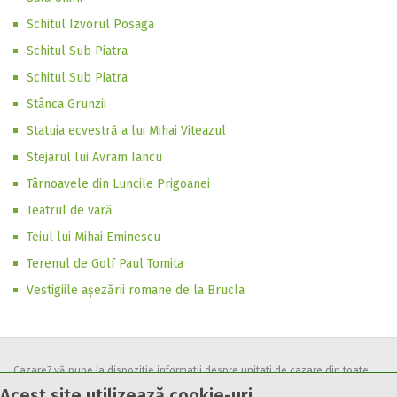
Schitul Izvorul Posaga
Schitul Sub Piatra
Schitul Sub Piatra
Stânca Grunzii
Statuia ecvestră a lui Mihai Viteazul
Stejarul lui Avram Iancu
Târnoavele din Luncile Prigoanei
Teatrul de vară
Teiul lui Mihai Eminescu
Terenul de Golf Paul Tomita
Vestigiile așezării romane de la Brucla
Cazare7 vă pune la dispozitie informatii despre unitati de cazare din toate
Acest site utilizează cookie-uri
zonele turistice, oferte speciale, rezervari online.