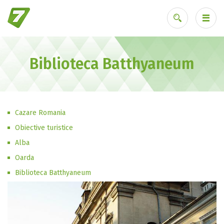
Biblioteca Batthyaneum
Ai uitat parola?
Cazare Romania
Obiective turistice
Alba
Oarda
Biblioteca Batthyaneum