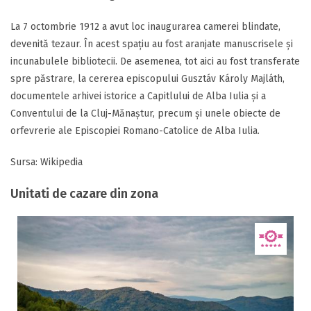
La 7 octombrie 1912 a avut loc inaugurarea camerei blindate,
devenită tezaur. În acest spațiu au fost aranjate manuscrisele și
incunabulele bibliotecii. De asemenea, tot aici au fost transferate
spre păstrare, la cererea episcopului Gusztáv Károly Majláth,
documentele arhivei istorice a Capitlului de Alba Iulia și a
Conventului de la Cluj-Mănaștur, precum și unele obiecte de
orfevrerie ale Episcopiei Romano-Catolice de Alba Iulia.
Sursa: Wikipedia
Unitati de cazare din zona