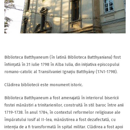
Biblioteca Batthyaneum (în latină Biblioteca Batthyaniana) fost
înființată în 31 iulie 1798 în Alba Iulia, din inițiativa episcopului
romano-catolic al Transilvaniei Ignațiu Batthyány (1741-1798).
Clădirea bibliotecii este monument istoric.
Biblioteca Batthyaneum a fost amenajată în interiorul bisericii
fostei mănăstiri a trinitarienilor, construită în stil baroc între anii
1719-1738. În anul 1784, în contextul reformelor religioase ale
împăratului Iosif al II-lea, mănăstirea a fost dezafectată, cu
intenția de a fi transformată în spital militar. Clădirea a fost apoi