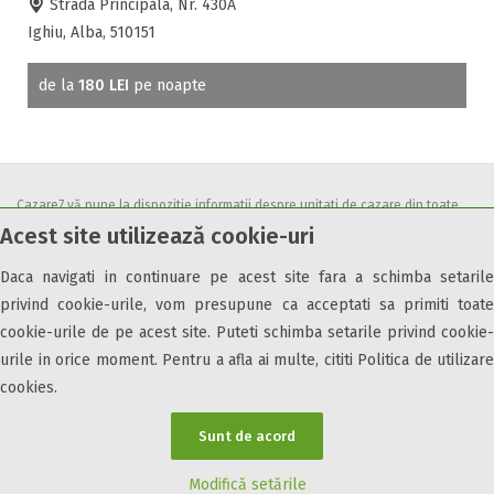
Strada Principala, Nr. 430A
Ighiu, Alba, 510151
de la
180 LEI
pe noapte
Cazare7 vă pune la dispozitie informatii despre unitati de cazare din toate
Acest site utilizează cookie-uri
zonele turistice, oferte speciale, rezervari online.
Utilizand acest serviciu inseamna ca sunteti de acord cu
Termenii și
Daca navigati in continuare pe acest site fara a schimba setarile
condițiile
de utilizare.
privind cookie-urile, vom presupune ca acceptati sa primiti toate
cookie-urile de pe acest site. Puteti schimba setarile privind cookie-
urile in orice moment. Pentru a afla ai multe, cititi Politica de utilizare
cookies.
© 2026 Cazare7. Toate drepturile rezervate.
Sunt de acord
Obiective turistice
Informații utile
Parteneri Cazare7
Harta Cazare7
Modifică setările