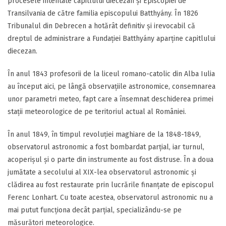
procesele intentate capitlului diecezan și Episcopiei de
Transilvania de către familia episcopului Batthyány. În 1826
Tribunalul din Debrecen a hotărât definitiv și irevocabil că
dreptul de administrare a Fundației Batthyány aparține capitlului
diecezan.
În anul 1843 profesorii de la liceul romano-catolic din Alba Iulia
au început aici, pe lângă observațiile astronomice, consemnarea
unor parametri meteo, fapt care a însemnat deschiderea primei
stații meteorologice de pe teritoriul actual al României.
În anul 1849, în timpul revoluției maghiare de la 1848-1849,
observatorul astronomic a fost bombardat parțial, iar turnul,
acoperișul și o parte din instrumente au fost distruse. În a doua
jumătate a secolului al XIX-lea observatorul astronomic și
clădirea au fost restaurate prin lucrările finanțate de episcopul
Ferenc Lonhart. Cu toate acestea, observatorul astronomic nu a
mai putut funcționa decât parțial, specializându-se pe
măsurători meteorologice.