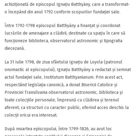
achiziționată de episcopul Ignațiu Batthyány, care a transformat-
o începând din anul 1792 conform scopurilor fundației sale.
Între 1792-1798 episcopul Batthyány a finanțat și coordonat
lucrările de amenajare a clădirii, destinate ca spațiu în care să
funcționeze biblioteca, observatorul astronomic și tipografia
diecezană.
La 31 iulie 1798, de ziua sfântului Ignațiu de Loyola (patronul
onomastic al episcopului), Ignațiu Batthyány a redactat și semnat
actul fundației sale, Institutum Batthyanianum. Prin acest act,
respectând legislația canonică, a donat Bisericii Catolice și
Provinciei Transilvania observatorul astronomic, biblioteca și
toate colecțiile personale, împreună cu clădirea și terenul
aferent, ca structuri cu caracter public, oferind acces deschis la
colecții oricui era interesat.
După moartea episcopului, între 1799-1826, au avut loc