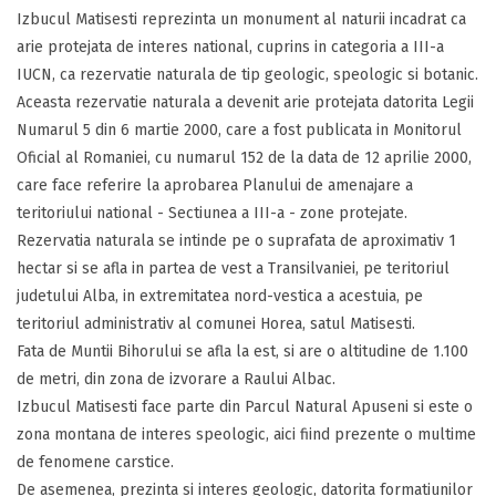
Izbucul Matisesti reprezinta un monument al naturii incadrat ca
arie protejata de interes national, cuprins in categoria a III-a
IUCN, ca rezervatie naturala de tip geologic, speologic si botanic.
Aceasta rezervatie naturala a devenit arie protejata datorita Legii
Numarul 5 din 6 martie 2000, care a fost publicata in Monitorul
Oficial al Romaniei, cu numarul 152 de la data de 12 aprilie 2000,
care face referire la aprobarea Planului de amenajare a
teritoriului national - Sectiunea a III-a - zone protejate.
Rezervatia naturala se intinde pe o suprafata de aproximativ 1
hectar si se afla in partea de vest a Transilvaniei, pe teritoriul
judetului Alba, in extremitatea nord-vestica a acestuia, pe
teritoriul administrativ al comunei Horea, satul Matisesti.
Fata de Muntii Bihorului se afla la est, si are o altitudine de 1.100
de metri, din zona de izvorare a Raului Albac.
Izbucul Matisesti face parte din Parcul Natural Apuseni si este o
zona montana de interes speologic, aici fiind prezente o multime
de fenomene carstice.
De asemenea, prezinta si interes geologic, datorita formatiunilor