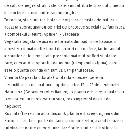
de calcare negre stratificate, care sunt atribuite triasicului mediu
in asociere cu mai multe randuri argiloase.
Tot odata, si un interes botanic inonjoara aceasta arie naturala,
aceasta suprapunandu-se ariei de protectie speciala avifaunistica
a complexului Muntii Apuseni - Vladeasa.
Vegetatia bogata de aici este formata din paduri de foioase, in
amestec cu mai multe tipuri de arbori de conifere, iar in randul
ierburilor este semnalata prezenta mai multor flori si plante
rare, cum ar fi: clopotelul de munte (Campanula alpina), care
este o planta scunda din familia Campanulaceae.
Vinarita (Asperula odorata), o planta erbacee, perena,
neramificata, cu o inaltime cuprinsa intre 15 si 25 de centimetri.
Napraznic (Geranium robertianum), o planta erbacee, anuala sau
bienala, cu un miros patrunzator, respingator si destul de
neplacut.
Rusulita (Hieracium aurantiacum), planta erbacee originara din
Europa, care face parte din familia compozeelor, avand frunze si
tulpina acoperite cu peri lungi, iar florile sunt rosii-portocalii,