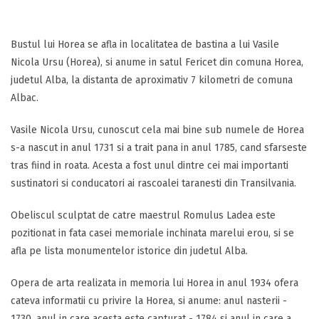
Bustul lui Horea se afla in localitatea de bastina a lui Vasile
Nicola Ursu (Horea), si anume in satul Fericet din comuna Horea,
judetul Alba, la distanta de aproximativ 7 kilometri de comuna
Albac.
Vasile Nicola Ursu, cunoscut cela mai bine sub numele de Horea
s-a nascut in anul 1731 si a trait pana in anul 1785, cand sfarseste
tras fiind in roata. Acesta a fost unul dintre cei mai importanti
sustinatori si conducatori ai rascoalei taranesti din Transilvania.
Obeliscul sculptat de catre maestrul Romulus Ladea este
pozitionat in fata casei memoriale inchinata marelui erou, si se
afla pe lista monumentelor istorice din judetul Alba.
Opera de arta realizata in memoria lui Horea in anul 1934 ofera
cateva informatii cu privire la Horea, si anume: anul nasterii -
1730, anul in care acesta este capturat - 1784 si anul in care a