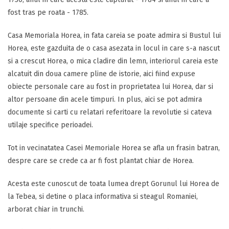
fost tras pe roata - 1785.
Casa Memoriala Horea, in fata careia se poate admira si Bustul lui
Horea, este gazduita de o casa asezata in locul in care s-a nascut
si a crescut Horea, o mica cladire din lemn, interiorul careia este
alcatuit din doua camere pline de istorie, aici fiind expuse
obiecte personale care au fost in proprietatea lui Horea, dar si
altor persoane din acele timpuri. In plus, aici se pot admira
documente si carti cu relatari referitoare la revolutie si cateva
utilaje specifice perioadei.
Tot in vecinatatea Casei Memoriale Horea se afla un frasin batran,
despre care se crede ca ar fi fost plantat chiar de Horea.
Acesta este cunoscut de toata lumea drept Gorunul lui Horea de
la Tebea, si detine o placa informativa si steagul Romaniei,
arborat chiar in trunchi.