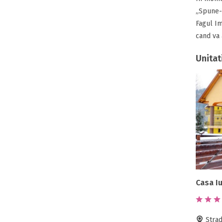
„Spune-i
Fagul Im
cand va a
Unitat
Casa Iu
Strad