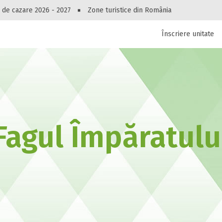
Peste 10545 oferte de cazare!
 de cazare 2026 - 2027
Zone turistice din România
Înscriere unitate
luri, pensiuni, vile, apartamente sau alte unitați
cel mai bun preț.
Ai uitat parola?
Fagul Împăratulu