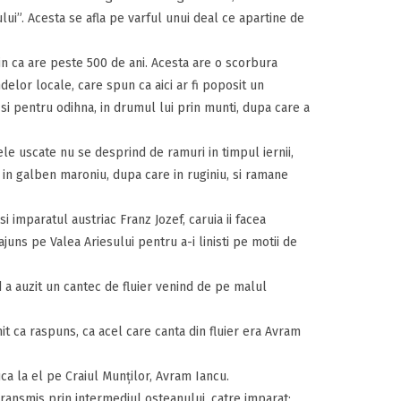
ui”. Acesta se afla pe varful unui deal ce apartine de
in ca are peste 500 de ani. Acesta are o scorbura
delor locale, care spun ca aici ar fi poposit un
, si pentru odihna, in drumul lui prin munti, dupa care a
ele uscate nu se desprind de ramuri in timpul iernii,
in galben maroniu, dupa care in ruginiu, si ramane
i imparatul austriac Franz Jozef, caruia ii facea
juns pe Valea Ariesului pentru a-i linisti pe motii de
d a auzit un cantec de fluier venind de pe malul
mit ca raspuns, ca acel care canta din fluier era Avram
uca la el pe Craiul Munţilor, Avram Iancu.
 transmis prin intermediul osteanului, catre imparat: