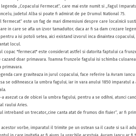
d legenda „Copacului Fermecat”, care mai este numit si „Fagul Imparatul
ncelu, judetul Alba si poate fi admirat de pe Drumul National 75.
 fermecat” este un fag de mari dimensiuni despre care localnicii sust
are in care se afla un izvor tamaduitor, daca ar fi sa dam crezare legen
 pentru a isi potoli setea, aici existand izvorul inca dinaintea copacului
ntat locul.
l copac "fermecat" este considerat astfel si datorita faptului ca frunz
 cazand doar primavara. Toamna frunzele fagului isi schimba culoarea 
 primavara.
egenda care graviteaza in jurul copacului, face referire la Avram Iancu s
sa se odihneasca la umbra fagului, iar in vara anului 1850 imparatul a a
ala.
-a asezat ca de obicei la umbra fagului, pentru a se odihni, atunci can
al raului Aries.
l intreband un trecator„cine canta atat de frumos din fluier”, ar fi pri
 acestor vorbe, imparatul il trimite pe un ostean sa il caute si sa il ad
tul in care invitatia ar fi ajuns la urechile acestuia, Avram Iancu ar fi