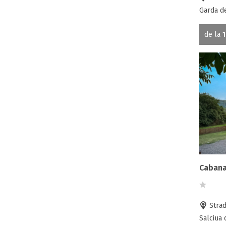
Garda de
de la
1
Cabana
Strad
Salciua 