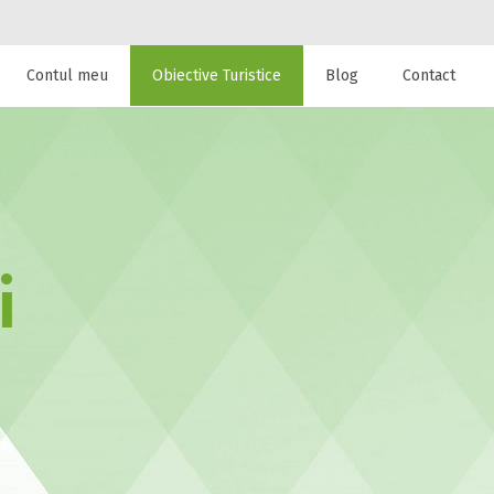
Contul meu
Obiective Turistice
Blog
Contact
 de cazare la
i