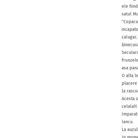
ele fiin
satul Mu
“Copacul
incapato
calugar,
binecuva
Secularu
frunzele
asa pana
O alta l
placere 
la rasco
Acesta s
celalalt 
Imparatu
Iancu.
La auzul
In momen