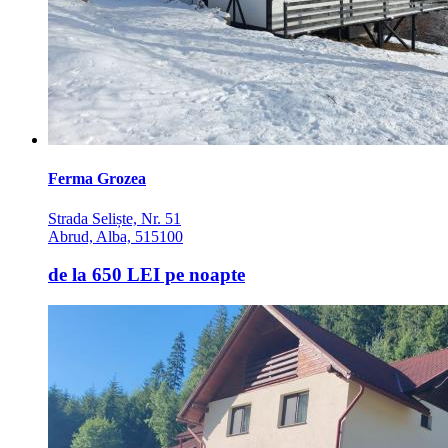
Ferma Grozea
Strada Seliște, Nr. 51
Abrud, Alba, 515100
de la
650 LEI
pe noapte