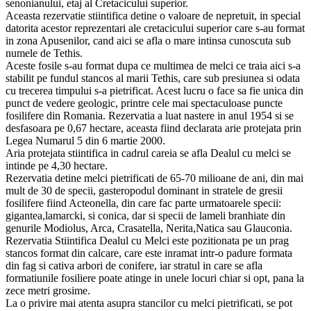
senonianului, etaj al Cretacicului superior.
Aceasta rezervatie stiintifica detine o valoare de nepretuit, in special
datorita acestor reprezentari ale cretacicului superior care s-au format
in zona Apusenilor, cand aici se afla o mare intinsa cunoscuta sub
numele de Tethis.
Aceste fosile s-au format dupa ce multimea de melci ce traia aici s-a
stabilit pe fundul stancos al marii Tethis, care sub presiunea si odata
cu trecerea timpului s-a pietrificat. Acest lucru o face sa fie unica din
punct de vedere geologic, printre cele mai spectaculoase puncte
fosilifere din Romania. Rezervatia a luat nastere in anul 1954 si se
desfasoara pe 0,67 hectare, aceasta fiind declarata arie protejata prin
Legea Numarul 5 din 6 martie 2000.
Aria protejata stiintifica in cadrul careia se afla Dealul cu melci se
intinde pe 4,30 hectare.
Rezervatia detine melci pietrificati de 65-70 milioane de ani, din mai
mult de 30 de specii, gasteropodul dominant in stratele de gresii
fosilifere fiind Acteonella, din care fac parte urmatoarele specii:
gigantea,lamarcki, si conica, dar si specii de lameli branhiate din
genurile Modiolus, Arca, Crasatella, Nerita,Natica sau Glauconia.
Rezervatia Stiintifica Dealul cu Melci este pozitionata pe un prag
stancos format din calcare, care este inramat intr-o padure formata
din fag si cativa arbori de conifere, iar stratul in care se afla
formatiunile fosiliere poate atinge in unele locuri chiar si opt, pana la
zece metri grosime.
La o privire mai atenta asupra stancilor cu melci pietrificati, se pot