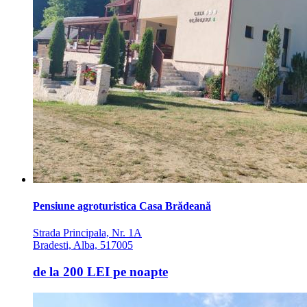
Pensiune agroturistica Casa Brădeană
Strada Principala, Nr. 1A
Bradesti, Alba, 517005
de la
200 LEI
pe noapte