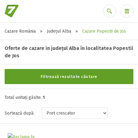
Cazare România
»
Județul Alba
»
Cazare Popestii de Jos
Alte tipuri de unități
Ai uitat parola?
Toate tipurile de unitati de cazari
Oferte de cazare in județul Alba în localitatea Popestii
Cabana ( 1 )
de Jos
Filtrează rezultate căutare
Stele / margarete
Neclasificat
Total unitați găsite:
1
1 stea / margareta
2 stele / margarete
Sortează după:
3 stele / margarete
4 stele / margarete
5 stele / margarete