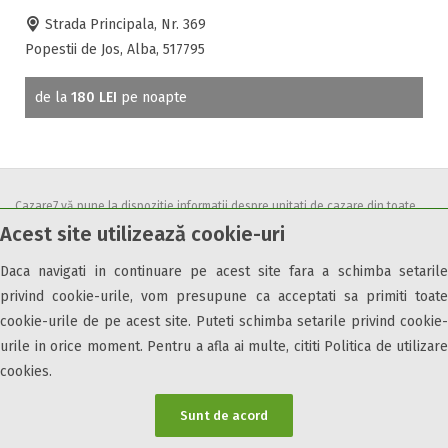
Accepta voucher vacanta
Strada Principala, Nr. 369
Acces bucatarie
Popestii de Jos, Alba, 517795
Acces persoane cu dizabilități
ATV
de la
180 LEI
pe noapte
Bar
Beauty center
Biliard
Cablu tv
Cazare7 vă pune la dispozitie informatii despre unitati de cazare din toate
Cazino
Acest site utilizează cookie-uri
zonele turistice, oferte speciale, rezervari online.
Ceaun
Utilizand acest serviciu inseamna ca sunteti de acord cu
Termenii și
Daca navigati in continuare pe acest site fara a schimba setarile
Ciubar
condițiile
de utilizare.
privind cookie-urile, vom presupune ca acceptati sa primiti toate
Crama
cookie-urile de pe acest site. Puteti schimba setarile privind cookie-
Cutie de valori
urile in orice moment. Pentru a afla ai multe, cititi Politica de utilizare
Discoteca
cookies.
Echitatie
© 2026 Cazare7. Toate drepturile rezervate.
Fax
Sunt de acord
Ferma proprie