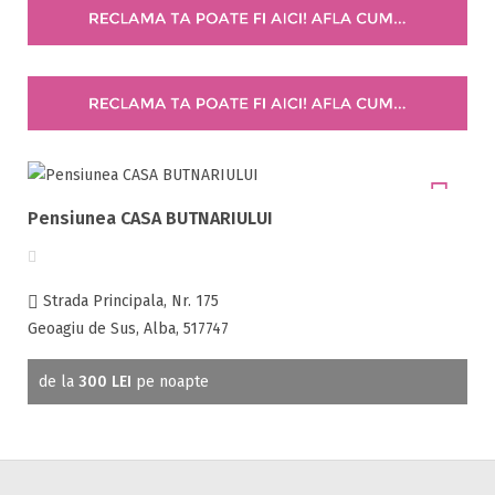
Selecteaza pretul
Pret:
0
-
300
LEI
Facilități
Pensiunea CASA BUTNARIULUI
Internet wireless
Parcare
Plata cu cardul
Strada Principala, Nr. 175
Restaurant
Geoagiu de Sus, Alba, 517747
All inclusive
de la
300 LEI
pe noapte
Pensiune completa
Demipensiune
Mic dejun
Accepta animale