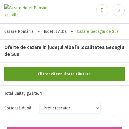
Recuperare parolă
Alte tipuri de unități
Cazare România
»
Județul Alba
»
Cazare Geoagiu de Sus
Toate tipurile de unitati de cazari
Oferte de cazare in județul Alba în localitatea Geoagiu
Pensiune ( 1 )
de Sus
Stele / margarete
Filtrează rezultate căutare
Autentificare
Neclasificat
1 stea / margareta
Total unitați găsite:
1
2 stele / margarete
3 stele / margarete
Sortează după:
4 stele / margarete
5 stele / margarete