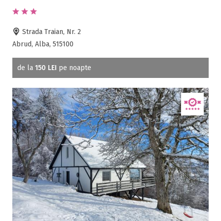
Mic dejun
Accepta animale
Accepta voucher vacanta
Strada Traian, Nr. 2
Abrud, Alba, 515100
Acces bucatarie
Acces persoane cu dizabilități
de la
150 LEI
pe noapte
ATV
Bar
Beauty center
Biliard
Cablu tv
Cazino
Ceaun
Ciubar
Crama
Cutie de valori
Discoteca
Echitatie