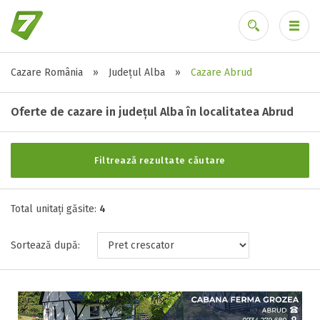
Cazare România
»
Județul Alba
»
Cazare Abrud
Alte tipuri de unități
Ai uitat parola?
Toate tipurile de unitati de cazari
Oferte de cazare in județul Alba în localitatea Abrud
Ferma ( 1 )
Pensiune ( 3 )
Filtrează rezultate căutare
Stele / margarete
Total unitați găsite:
4
Neclasificat
Sortează după:
1 stea / margareta
2 stele / margarete
3 stele / margarete
4 stele / margarete