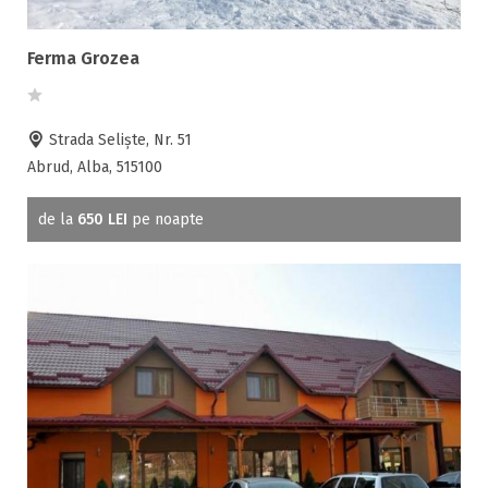
Fax
Ferma proprie
Ferma Grozea
Foisor in curte
Frigider
Strada Seliște, Nr. 51
Gradina / curte
Abrud, Alba, 515100
Gratar
Inchirieri biciclete
de la
650 LEI
pe noapte
Jacuzzi
Lac
Livada
Living
Loc de joaca
Masaj
Netflix
Partie SKI
Pat bebelus