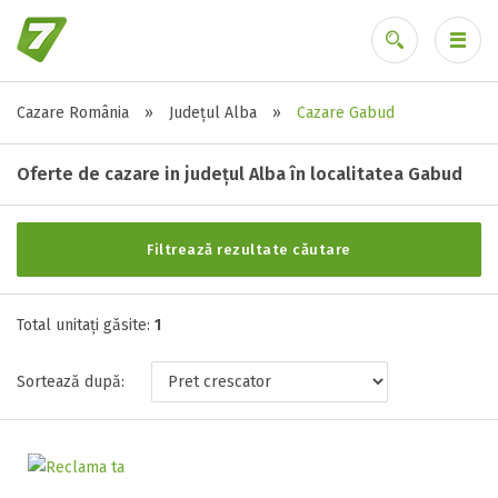
Cazare România
»
Județul Alba
»
Cazare Gabud
Alte tipuri de unități
Ai uitat parola?
Toate tipurile de unitati de cazari
Oferte de cazare in județul Alba în localitatea Gabud
Casa ( 1 )
Filtrează rezultate căutare
Stele / margarete
Total unitați găsite:
Neclasificat
1
1 stea / margareta
Sortează după:
2 stele / margarete
3 stele / margarete
4 stele / margarete
5 stele / margarete