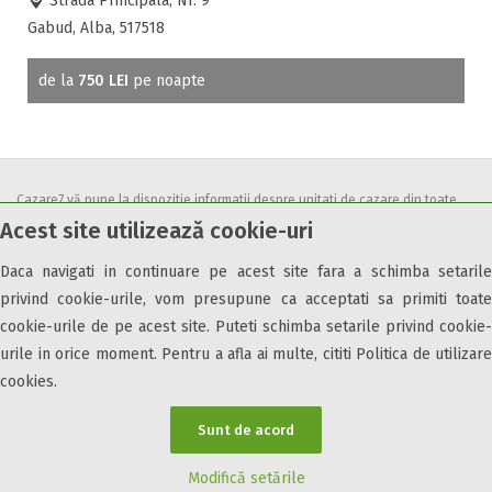
Strada Principala, Nr. 9
All inclusive
Gabud, Alba, 517518
Pensiune completa
Demipensiune
de la
750 LEI
pe noapte
Mic dejun
Accepta animale
Accepta voucher vacanta
Acces bucatarie
Cazare7 vă pune la dispozitie informatii despre unitati de cazare din toate
Acest site utilizează cookie-uri
Acces persoane cu dizabilități
zonele turistice, oferte speciale, rezervari online.
Utilizand acest serviciu inseamna ca sunteti de acord cu
Termenii și
ATV
Daca navigati in continuare pe acest site fara a schimba setarile
condițiile
de utilizare.
Bar
privind cookie-urile, vom presupune ca acceptati sa primiti toate
Beauty center
cookie-urile de pe acest site. Puteti schimba setarile privind cookie-
Biliard
urile in orice moment. Pentru a afla ai multe, cititi Politica de utilizare
Cablu tv
cookies.
Cazino
© 2026 Cazare7. Toate drepturile rezervate.
Sunt de acord
Ceaun
Ciubar
Obiective turistice
Informații utile
Parteneri Cazare7
Harta Cazare7
Modifică setările