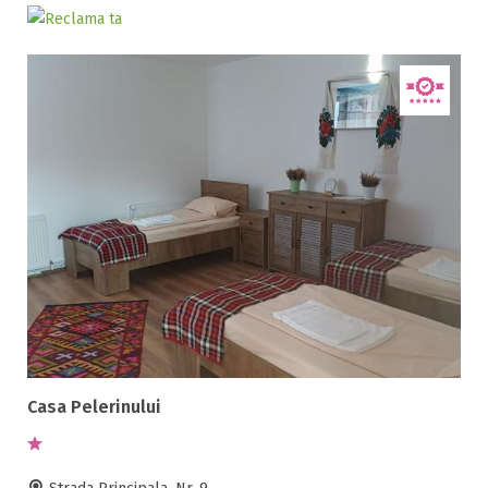
Selecteaza pretul
Pret:
0
-
750
LEI
Tip oferta
Toate tipurile de oferte
Alte oferte ( 1 )
Facilități
Internet wireless
Casa Pelerinului
Parcare
Plata cu cardul
Restaurant