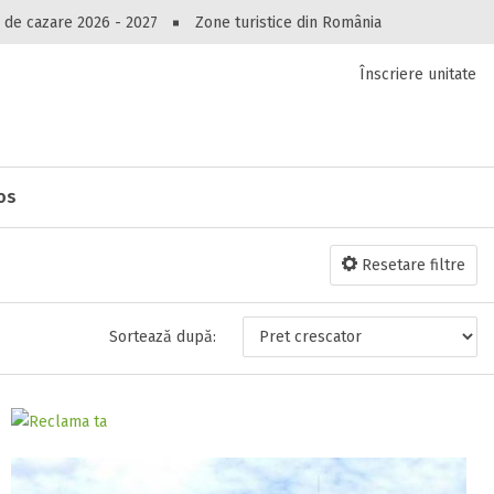
Peste 10549 oferte de cazare!
 de cazare 2026 - 2027
Zone turistice din România
Înscriere unitate
luri, pensiuni, vile, apartamente sau alte unitați
cel mai bun preț.
Ai uitat parola?
Jos
Resetare filtre
Sortează după: