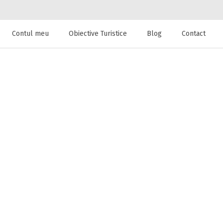
Contul meu
Obiective Turistice
Blog
Contact
 de cazare la