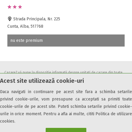
Accepta voucher vacanta
Acces bucatarie
Acces persoane cu dizabilități
Strada Principala, Nr. 225
ATV
Cunta, Alba, 517768
Bar
nu este premium
Beauty center
Biliard
Cablu tv
Cazino
Cazare7 vă pune la dispozitie informatii despre unitati de cazare din toate
Ceaun
Acest site utilizează cookie-uri
zonele turistice, oferte speciale, rezervari online.
Ciubar
Utilizand acest serviciu inseamna ca sunteti de acord cu
Termenii și
Crama
Daca navigati in continuare pe acest site fara a schimba setarile
condițiile
de utilizare.
Cutie de valori
privind cookie-urile, vom presupune ca acceptati sa primiti toate
Discoteca
cookie-urile de pe acest site. Puteti schimba setarile privind cookie-
urile in orice moment. Pentru a afla ai multe, cititi Politica de utilizare
Echitatie
cookies.
Fax
Ferma proprie
© 2026 Cazare7. Toate drepturile rezervate.