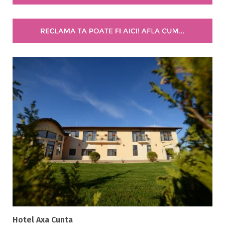
Selecteaza pretul
Pret:
0
-
0
LEI
Facilități
Internet wireless
Parcare
Plata cu cardul
Restaurant
All inclusive
Pensiune completa
Demipensiune
Mic dejun
Accepta animale
Hotel Axa Cunta