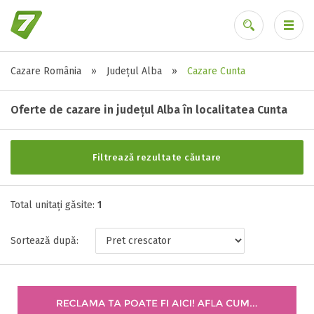
Cazare România
»
Județul Alba
»
Cazare Cunta
Alte tipuri de unități
Ai uitat parola?
Toate tipurile de unitati de cazari
Oferte de cazare in județul Alba în localitatea Cunta
Hotel ( 1 )
Filtrează rezultate căutare
Stele / margarete
Total unitați găsite:
Neclasificat
1
1 stea / margareta
Sortează după:
2 stele / margarete
3 stele / margarete
4 stele / margarete
5 stele / margarete