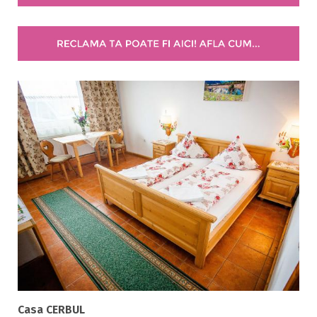
5 stele / margarete
Selecteaza pretul
Pret:
0
-
0
LEI
Facilități
Internet wireless
Parcare
Plata cu cardul
Restaurant
All inclusive
Pensiune completa
Demipensiune
Mic dejun
Casa CERBUL