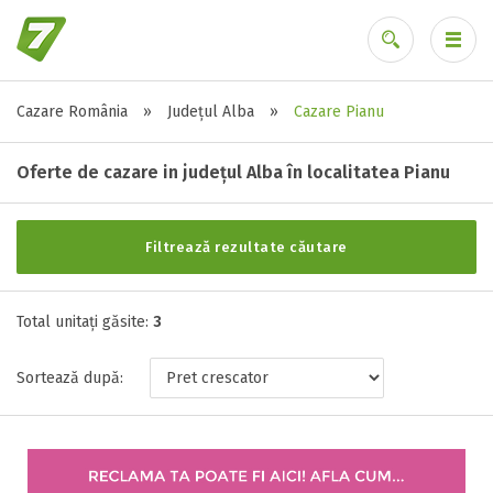
Cazare România
»
Județul Alba
»
Cazare Pianu
Alte tipuri de unități
Ai uitat parola?
Toate tipurile de unitati de cazari
Oferte de cazare in județul Alba în localitatea Pianu
Casa ( 2 )
Pensiune ( 1 )
Filtrează rezultate căutare
Stele / margarete
Total unitați găsite:
3
Neclasificat
Sortează după:
1 stea / margareta
2 stele / margarete
3 stele / margarete
4 stele / margarete