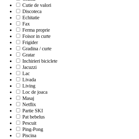
Cutie de valori
Discoteca
Echitatie
Fax
Ferma proprie
Foisor in curte
Frigider
Gradina / curte
Gratar
Inchirieri biciclete
Jacuzzi
Lac
Livada
Living
Loc de joaca
Masaj
Netflix
Partie SKI
Pat bebelus
Pescuit
Ping-Pong
Piscina