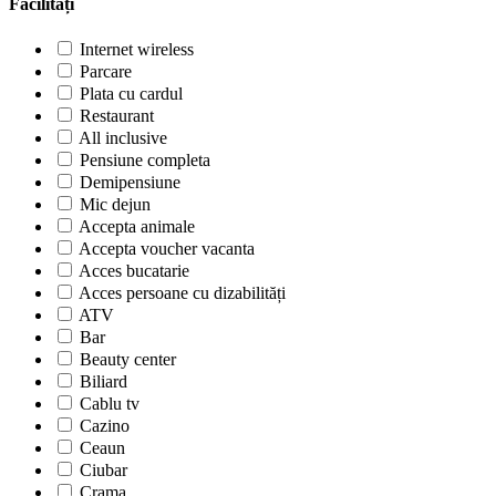
Facilități
Internet wireless
Parcare
Plata cu cardul
Restaurant
All inclusive
Pensiune completa
Demipensiune
Mic dejun
Accepta animale
Accepta voucher vacanta
Acces bucatarie
Acces persoane cu dizabilități
ATV
Bar
Beauty center
Biliard
Cablu tv
Cazino
Ceaun
Ciubar
Crama