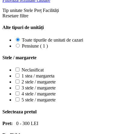
Filtrează rezultate căutare
Tip unitate
Stele
Preț
Facilități
Resetare filtre
Alte tipuri de unități
Toate tipurile de unitati de cazari
Pensiune ( 1 )
Stele / margarete
Neclasificat
1 stea / margareta
2 stele / margarete
3 stele / margarete
4 stele / margarete
5 stele / margarete
Selecteaza pretul
Pret:
0
-
300
LEI