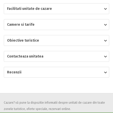
Facilitati unitate de cazare
Localitatea
Camere si tarife
* Ajuta la statistica unitatii sa vada de unde ii vin clientii
Numar de telefon
Obiective turistice
Contacteaza unitatea
E-mail
Inscrieti-va GRATUIT pe grupul nostru de cazare
Recenzii
https://www.facebook.com/groups/cazareromaniaghidonline
Spatiul solicitat
Curatenie
Numar persoane
Comfort
Cazare7 vă pune la dispozitie informatii despre unitati de cazare din toate
zonele turistice, oferte speciale, rezervari online.