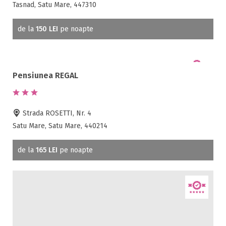
Room service
Tasnad, Satu Mare, 447310
Sala de conferinte
Sala de fitness
de la
150 LEI
pe noapte
Sala de mese
Salina
Sanie cu cai
Pensiunea REGAL
Sauna
Scaun bebelus
Schimb valutar
Strada ROSETTI, Nr. 4
Seif la receptie
Satu Mare, Satu Mare, 440214
Semineu
de la
165 LEI
pe noapte
SPA
Spalatorie
Terasa
Teren de sport
Transport auto