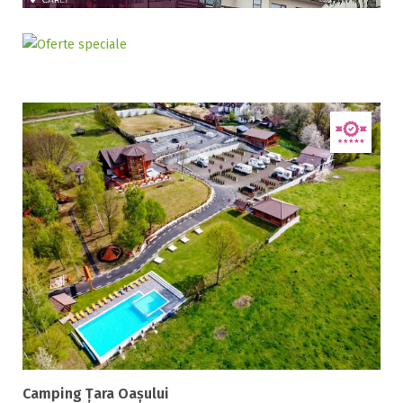
Vila ( 10 )
Stele / margarete
Neclasificat
1 stea / margareta
2 stele / margarete
3 stele / margarete
4 stele / margarete
5 stele / margarete
Selecteaza pretul
Pret:
0.00
-
1760.00
LEI
Camping Țara Oașului