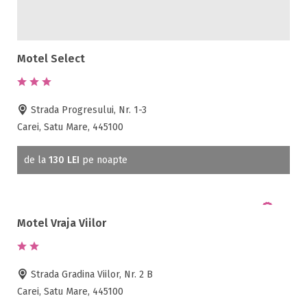
Acces persoane cu dizabilități
ATV
Bar
Motel Select
Beauty center
Biliard
Cablu tv
Strada Progresului, Nr. 1-3
Cazino
Carei, Satu Mare, 445100
Ceaun
Ciubar
de la
130 LEI
pe noapte
Crama
Cutie de valori
Discoteca
Motel Vraja Viilor
Echitatie
Fax
Ferma proprie
Strada Gradina Viilor, Nr. 2 B
Foisor in curte
Carei, Satu Mare, 445100
Frigider