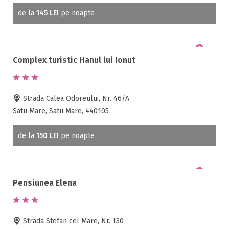
Gradina / curte
de la
145 LEI
pe noapte
Gratar
Inchirieri biciclete
Jacuzzi
Complex turistic Hanul lui Ionut
Lac
Livada
Living
Strada Calea Odoreului, Nr. 46/A
Loc de joaca
Satu Mare, Satu Mare, 440105
Masaj
Netflix
de la
150 LEI
pe noapte
Partie SKI
Pat bebelus
Pescuit
Pensiunea Elena
Ping-Pong
Piscina
Rau in curte
Strada Stefan cel Mare, Nr. 130