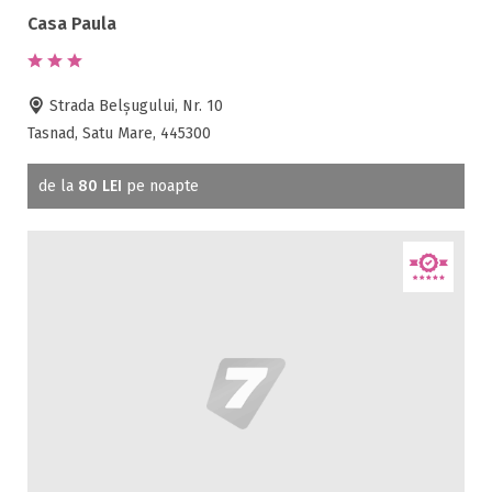
Vama ( 1 )
Casa Paula
Vetis ( 1 )
Strada Belşugului, Nr. 10
Facilități
Tasnad, Satu Mare, 445300
Internet wireless
de la
80 LEI
pe noapte
Parcare
Plata cu cardul
Restaurant
All inclusive
Pensiune completa
Demipensiune
Mic dejun
Accepta animale
Accepta voucher vacanta
Acces bucatarie