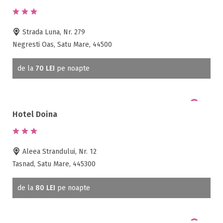
Localități din județul Satu Mare
Strada Luna, Nr. 279
Negresti Oas, Satu Mare, 44500
Apa ( 1 )
Botiz ( 1 )
de la
70 LEI
pe noapte
Carei ( 5 )
Dorolt ( 1 )
Huta Certeze ( 1 )
Livada ( 1 )
Hotel Doina
Madaras ( 1 )
Mediesu Aurit ( 1 )
Mihaieni ( 1 )
Aleea Strandului, Nr. 12
Negresti Oas ( 6 )
Tasnad, Satu Mare, 445300
Orasu Nou ( 1 )
Paulesti ( 1 )
de la
80 LEI
pe noapte
Satu Mare ( 25 )
Tasnad ( 23 )
Urziceni ( 1 )