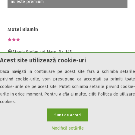
nu este premium
Motel Biamin
Strada Stefan cel Mare, Nr. 145
Acest site utilizează cookie-uri
Tasnad, Satu Mare, 445300
Daca navigati in continuare pe acest site fara a schimba setarile
nu este premium
privind cookie-urile, vom presupune ca acceptati sa primiti toate
cookie-urile de pe acest site. Puteti schimba setarile privind cookie-
urile in orice moment. Pentru a afla ai multe, cititi Politica de utilizare
Vila Tineretului
cookies.
Sunt de acord
Strada Tineretului, Nr. 15
Modifică setările
Satu Mare, Satu Mare, 440102