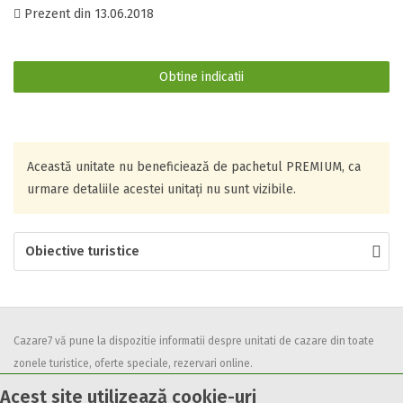
Prezent din
13.06.2018
Obtine indicatii
Această unitate nu beneficiează de pachetul
PREMIUM
, ca
urmare detaliile acestei unitați nu sunt vizibile.
Obiective turistice
Cazare7 vă pune la dispozitie informatii despre unitati de cazare din toate
zonele turistice, oferte speciale, rezervari online.
Utilizand acest serviciu inseamna ca sunteti de acord cu
Termenii și
Acest site utilizează cookie-uri