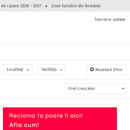
Peste 10545 oferte de cazare!
 de cazare 2026 - 2027
Zone turistice din România
Înscriere unitate
luri, pensiuni, vile, apartamente sau alte unitați
cel mai bun preț.
Ai uitat parola?
Localitați
Facilități
Resetare filtre