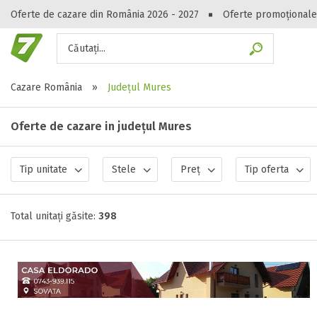
Oferte de cazare din România 2026 - 2027
Oferte promoționale
Căutați...
Gasești hote
Cazare România
»
Județul Mures
Oferte de cazare in județul Mures
Tip unitate
Stele
Preț
Tip oferta
Total unitați găsite:
398