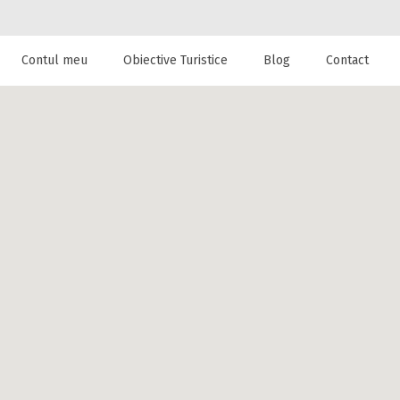
Contul meu
Obiective Turistice
Blog
Contact
 de cazare la