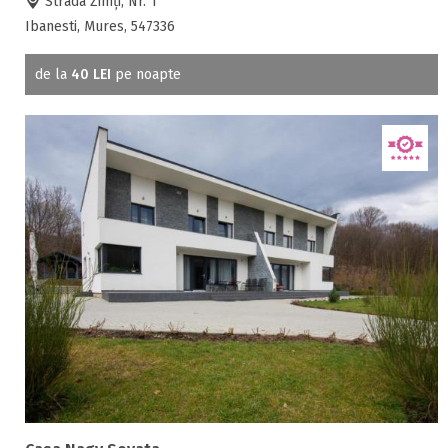
Strada Zimți, Nr. 1
Ibanesti, Mures, 547336
de la
40 LEI
pe noapte