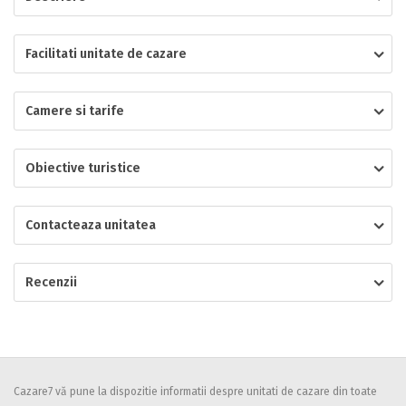
Localitatea
Facilitati unitate de cazare
Camere si tarife
* Ajuta la statistica unitatii sa vada de unde ii vin clientii
Numar de telefon
Obiective turistice
Contacteaza unitatea
E-mail
Inscrieti-va GRATUIT pe grupul nostru de cazare
https://www.facebook.com/groups/cazareromaniaghidonline
Recenzii
Spatiul solicitat
Curatenie
Numar persoane
Comfort
Cazare7 vă pune la dispozitie informatii despre unitati de cazare din toate