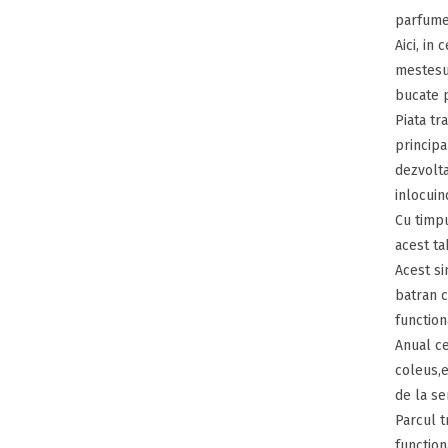
parfumea
Aici, in
mestesug
bucate p
Piata tr
principa
dezvolta
inlocuin
Cu timpu
acest ta
Acest si
batran c
function
Anual ce
coleus,e
de la se
Parcul t
function