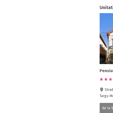
Unitat
Pensiu
Strad
Targu M
de la
1