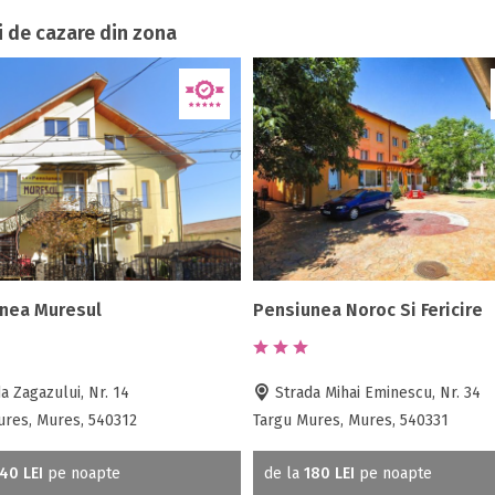
i de cazare din zona
nea Muresul
Pensiunea Noroc Si Fericire
a Zagazului, Nr. 14
Strada Mihai Eminescu, Nr. 34
ures, Mures, 540312
Targu Mures, Mures, 540331
40 LEI
pe noapte
de la
180 LEI
pe noapte