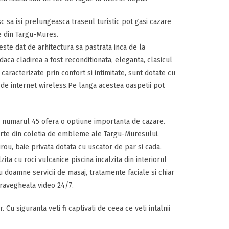
c sa isi prelungeasca traseul turistic pot gasi cazare
e din Targu-Mures.
ste dat de arhitectura sa pastrata inca de la
r daca cladirea a fost reconditionata, eleganta, clasicul
caracterizate prin confort si intimitate, sunt dotate cu
 de internet wireless.Pe langa acestea oaspetii pot
 la numarul 45 ofera o optiune importanta de cazare.
parte din coletia de embleme ale Targu-Muresului.
rou, baie privata dotata cu uscator de par si cada.
ita cu roci vulcanice piscina incalzita din interiorul
ru doamne servicii de masaj, tratamente faciale si chiar
ravegheata video 24/7.
. Cu siguranta veti fi captivati de ceea ce veti intalnii