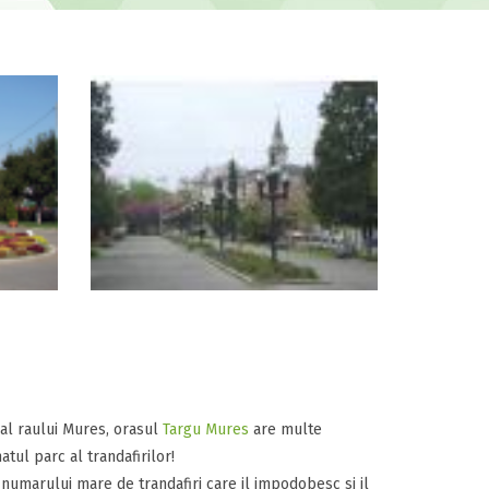
 al raului Mures, orasul
Targu Mures
are multe
atul parc al trandafirilor!
ta numarului mare de trandafiri care il impodobesc si il