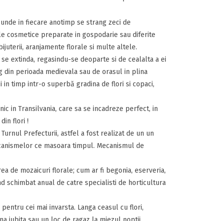
” unde in fiecare anotimp se strang zeci de
ele cosmetice preparate in gospodarie sau diferite
uterii, aranjamente florale si multe altele.
a se extinda, regasindu-se deoparte si de cealalta a ei
rg din perioada medievala sau de orasul in plina
 in timp intr-o superbă gradina de flori si copaci,
nic in Transilvania, care sa se incadreze perfect, in
in flori !
urnul Prefecturii, astfel a fost realizat de un un
mecanismelor ce masoara timpul. Mecanismul de
ea de mozaicuri florale; cum ar fi begonia, eserveria,
ind schimbat anual de catre specialisti de horticultura
i pentru cei mai invarsta. Langa ceasul cu flori,
na iubita sau un loc de ragaz la miezul noptii.