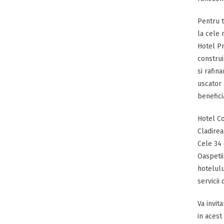
Pentru t
la cele 
Hotel Pr
construir
si rafin
uscator 
benefici
Hotel Co
Cladirea
Cele 34 
Oaspetii
hotelulu
servicii
Va invit
in acest