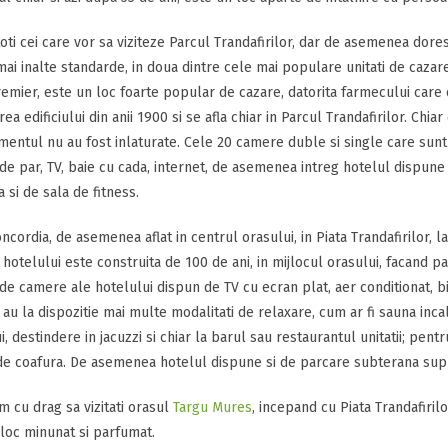
oti cei care vor sa viziteze Parcul Trandafirilor, dar de asemenea dores
mai inalte standarde, in doua dintre cele mai populare unitati de cazar
emier, este un loc foarte popular de cazare, datorita farmecului care e
ea edificiului din anii 1900 si se afla chiar in Parcul Trandafirilor. Chia
amentul nu au fost inlaturate. Cele 20 camere duble si single care sunt 
de par, TV, baie cu cada, internet, de asemenea intreg hotelul dispune
a si de sala de fitness.
ncordia, de asemenea aflat in centrul orasului, in Piata Trandafirilor,
 hotelului este construita de 100 de ani, in mijlocul orasului, facand 
de camere ale hotelului dispun de TV cu ecran plat, aer conditionat, bi
 au la dispozitie mai multe modalitati de relaxare, cum ar fi sauna incalz
i, destindere in jacuzzi si chiar la barul sau restaurantul unitatii; pent
 de coafura. De asemenea hotelul dispune si de parcare subterana sup
am cu drag sa vizitati orasul
Targu Mures
, incepand cu Piata Trandafirilor
 loc minunat si parfumat.