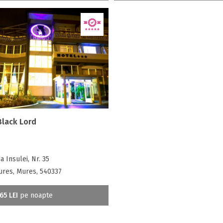
Black Lord
 Insulei, Nr. 35
ures, Mures, 540337
65 LEI
pe noapte