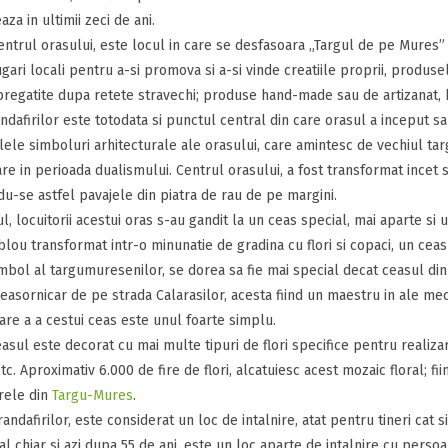
za in ultimii zeci de ani.
 centrul orasului, este locul in care se desfasoara „Targul de pe Mures
ari locali pentru a-si promova si a-si vinde creatiile proprii, produs
regatite dupa retete stravechi; produse hand-made sau de artizanat, bij
andafirilor este totodata si punctul central din care orasul a inceput s
lele simboluri arhitecturale ale orasului, care amintesc de vechiul ta
re in perioada dualismului. Centrul orasului, a fost transformat incet si
du-se astfel pavajele din piatra de rau de pe margini.
l, locuitorii acestui oras s-au gandit la un ceas special, mai aparte si u
blou transformat intr-o minunatie de gradina cu flori si copaci, un ceas d
mbol al targumuresenilor, se dorea sa fie mai special decat ceasul din T
easornicar de pe strada Calarasilor, acesta fiind un maestru in ale 
are a a cestui ceas este unul foarte simplu.
asul este decorat cu mai multe tipuri de flori specifice pentru realizar
tc. Aproximativ 6.000 de fire de flori, alcatuiesc acest mozaic floral; fi
rele din
Targu-Mures
.
randafirilor, este considerat un loc de intalnire, atat pentru tineri cat s
al chiar si azi dupa 55 de ani, este un loc aparte de intalnire cu persoa