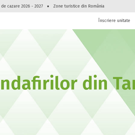
Peste 10549 oferte de cazare!
 de cazare 2026 - 2027
Zone turistice din România
Înscriere unitate
luri, pensiuni, vile, apartamente sau alte unitați
cel mai bun preț.
Ai uitat parola?
andafirilor din T