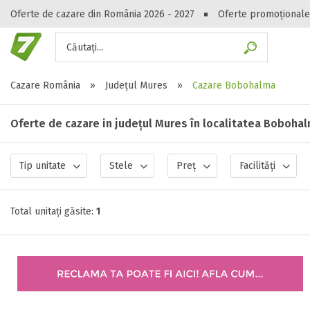
Oferte de cazare din România 2026 - 2027
Oferte promoționale
Căutați...
Gasești hote
Cazare România
»
Județul Mures
»
Cazare Bobohalma
Oferte de cazare in județul Mures în localitatea Boboha
Tip unitate
Stele
Preț
Facilități
Total unitați găsite:
1