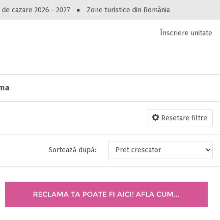
Peste 10549 oferte de cazare!
 de cazare 2026 - 2027
Zone turistice din România
Înscriere unitate
luri, pensiuni, vile, apartamente sau alte unitați
cel mai bun preț.
Ai uitat parola?
lma
Resetare filtre
Sortează după: