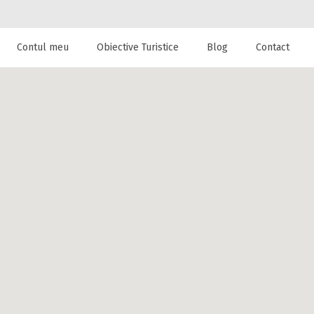
Contul meu
Obiective Turistice
Blog
Contact
 de cazare la