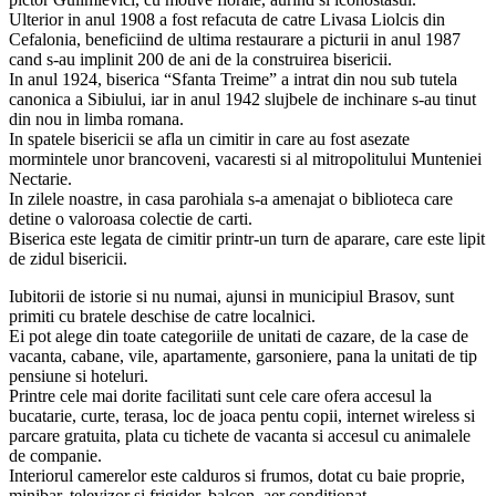
Ulterior in anul 1908 a fost refacuta de catre Livasa Liolcis din
Cefalonia, beneficiind de ultima restaurare a picturii in anul 1987
cand s-au implinit 200 de ani de la construirea bisericii.
In anul 1924, biserica “Sfanta Treime” a intrat din nou sub tutela
canonica a Sibiului, iar in anul 1942 slujbele de inchinare s-au tinut
din nou in limba romana.
In spatele bisericii se afla un cimitir in care au fost asezate
mormintele unor brancoveni, vacaresti si al mitropolitului Munteniei
Nectarie.
In zilele noastre, in casa parohiala s-a amenajat o biblioteca care
detine o valoroasa colectie de carti.
Biserica este legata de cimitir printr-un turn de aparare, care este lipit
de zidul bisericii.
Iubitorii de istorie si nu numai, ajunsi in municipiul Brasov, sunt
primiti cu bratele deschise de catre localnici.
Ei pot alege din toate categoriile de unitati de cazare, de la case de
vacanta, cabane, vile, apartamente, garsoniere, pana la unitati de tip
pensiune si hoteluri.
Printre cele mai dorite facilitati sunt cele care ofera accesul la
bucatarie, curte, terasa, loc de joaca pentu copii, internet wireless si
parcare gratuita, plata cu tichete de vacanta si accesul cu animalele
de companie.
Interiorul camerelor este calduros si frumos, dotat cu baie proprie,
minibar, televizor si frigider, balcon, aer conditionat.