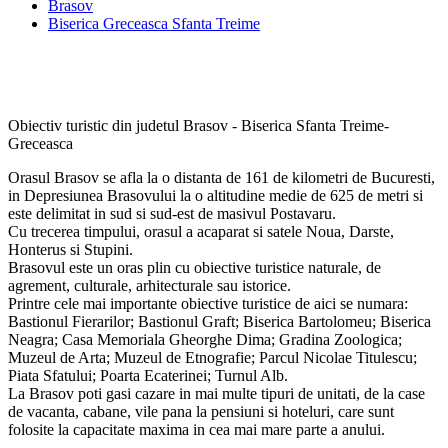
Brasov
Biserica Greceasca Sfanta Treime
Obiectiv turistic din judetul Brasov - Biserica Sfanta Treime-
Greceasca
Orasul Brasov se afla la o distanta de 161 de kilometri de Bucuresti,
in Depresiunea Brasovului la o altitudine medie de 625 de metri si
este delimitat in sud si sud-est de masivul Postavaru.
Cu trecerea timpului, orasul a acaparat si satele Noua, Darste,
Honterus si Stupini.
Brasovul este un oras plin cu obiective turistice naturale, de
agrement, culturale, arhitecturale sau istorice.
Printre cele mai importante obiective turistice de aici se numara:
Bastionul Fierarilor; Bastionul Graft; Biserica Bartolomeu; Biserica
Neagra; Casa Memoriala Gheorghe Dima; Gradina Zoologica;
Muzeul de Arta; Muzeul de Etnografie; Parcul Nicolae Titulescu;
Piata Sfatului; Poarta Ecaterinei; Turnul Alb.
La Brasov poti gasi cazare in mai multe tipuri de unitati, de la case
de vacanta, cabane, vile pana la pensiuni si hoteluri, care sunt
folosite la capacitate maxima in cea mai mare parte a anului.