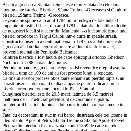
Biserica greceasca Sfanta-Treime, este reprezentata de cele doua
monumente istorice Biserica „Sfanta Treime”-Greceasca si Cimitirul
bisericii „Sfanta Treime”-Greceasca.
Legenda ne spune ca in anul 1784, in urma legii de toleranta al
imparatului Iosif al II-lea, din anul 1781 si datorita donatiilor oferite
de negustori locali si a celor din Muntenia, s-a inceput ridicarea unei
biserici ortodoxe in Targul Cailor, intr-o curte in spatele strazii.
Constructia bisericii a continuat pana in 1787, i s-a dat numele de
“greceasca” datorita negustorilor care au lucrat la ridicarea ei,
proveniti tocmai din Peninsula Balcanica.
Sfintirea bisericii a fost facuta de catre episcopul ortodox Ghedeon
Nichitici in 1788 la data de 5 iunie.
Perioda urmatoare, grecii au inceput sa isi revendice dreptul asupra
bisericii, timp de 100 de ani au fost procese lungi si repetate.
La finalul acestor procese obositoare romanii au pierdut lupta si au
parasit biserica, demarand o alta campanie pentru ridicarea unei
bisericii ortodoxe romane, tocmai in Piata Sfatului.
Lungimea bisericii este de 20,5 metri, latimea de 8,5 metri si
inaltimea de 11 metri, iar peretii sunt de caramida si piatra.
In interiorul bisericii domina stilul baroc impletit cu oranamente in
stuc.
Fata, cu decoratiuni in stuc in stil baroc, ilustreaza cele trei icoane in
ulei: Sfantul Apostol Petru, Sfanta Treime si Sfantul Apostol Pavel.
Pictura din interior a fost realizata in anul 1859 de catre marele
pictor Gulimievici, cu motive florale, aurind si iconostasul.