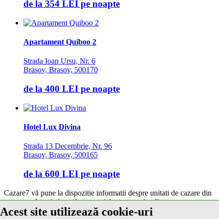
de la
354 LEI
pe noapte
Apartament Quiboo 2
Strada Ioan Ursu, Nr. 6
Brasov, Brasov, 500170
de la
400 LEI
pe noapte
Hotel Lux Divina
Strada 13 Decembrie, Nr. 96
Brasov, Brasov, 500165
de la
600 LEI
pe noapte
Cazare7 vă pune la dispozitie informatii despre unitati de cazare din
toate zonele turistice, oferte speciale, rezervari online.
Acest site utilizează cookie-uri
Utilizand acest serviciu inseamna ca sunteti de acord cu
Termenii și