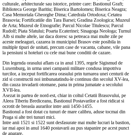
culturale, arhitecturale sau istorice, printre care: Bastionul Graft;
Biblioteca George Baritiu; Biserica Bartolomeu; Biserica Neagra;
Casa Memoriala Gheorghe Dima; Catedrala Ortodoxa; Cetatea
Brasovia; Fortificatiile din Tara Barsei; Gradina Zoologica; Muzeul
de Arta; Muzeul de Etnografie; Parcul Nicolae Titulescu; Parcul
Rudolf; Piata Sfatului; Poarta Ecaterinei; Sinagoga Neologa; Turnul
Alb si multe altele, iar daca doresc sa petreaca mai multe zile pe
aceste meleaguri, cazarea in municipiul Brasov este posibila in
multiple tipuri de unitati, precum case de vacanta, cabane, vile pana
la pensiuni si hoteluri cu cele mai bune conditii de cazare.
Din legenda orasului aflam ca in anul 1395, regele Sigismud de
Luxemburg, in urma unei campanii militare condusa impotriva
turcilor, a inceput fortificarea orasului prin turnarea unei centurii de
zid si constructii noi imbunatatindu-le continuu din secolul XV-lea,
din cauza invadarii otomane, pana in prima jumatate a secolului
XVII-lea.
Asezat in partea de nord-est, chiar in coltul Cetatii Brasovului, pe
Aleea Tiberiu Brediceanu, Bastionul Postavarilor a fost ridicat si
ocrotit de breasla aurarilor intre anii 1450-1455.
Bastionul a fost dotat cu tunuri de mare calibru, aduse tocmai din
Praga si alte trei tunuri mici.
Intre anii 1521 si 1522 sunt desfasurate mai multe lucrari la bastion,
iar mai apoi in anul 1640 postavarii au pus stapanire pe acest punct
de aparare.