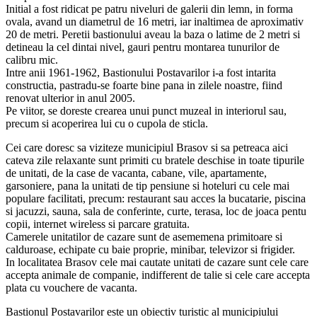
Initial a fost ridicat pe patru niveluri de galerii din lemn, in forma
ovala, avand un diametrul de 16 metri, iar inaltimea de aproximativ
20 de metri. Peretii bastionului aveau la baza o latime de 2 metri si
detineau la cel dintai nivel, gauri pentru montarea tunurilor de
calibru mic.
Intre anii 1961-1962, Bastionului Postavarilor i-a fost intarita
constructia, pastradu-se foarte bine pana in zilele noastre, fiind
renovat ulterior in anul 2005.
Pe viitor, se doreste crearea unui punct muzeal in interiorul sau,
precum si acoperirea lui cu o cupola de sticla.
Cei care doresc sa viziteze municipiul Brasov si sa petreaca aici
cateva zile relaxante sunt primiti cu bratele deschise in toate tipurile
de unitati, de la case de vacanta, cabane, vile, apartamente,
garsoniere, pana la unitati de tip pensiune si hoteluri cu cele mai
populare facilitati, precum: restaurant sau acces la bucatarie, piscina
si jacuzzi, sauna, sala de conferinte, curte, terasa, loc de joaca pentu
copii, internet wireless si parcare gratuita.
Camerele unitatilor de cazare sunt de asememena primitoare si
calduroase, echipate cu baie proprie, minibar, televizor si frigider.
In localitatea Brasov cele mai cautate unitati de cazare sunt cele care
accepta animale de companie, indifferent de talie si cele care accepta
plata cu vouchere de vacanta.
Bastionul Postavarilor este un obiectiv turistic al municipiului