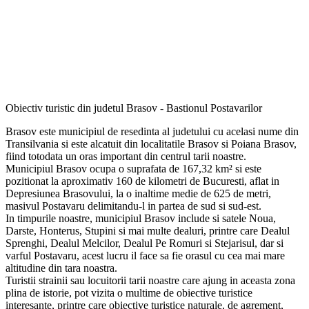
Obiectiv turistic din judetul Brasov - Bastionul Postavarilor
Brasov este municipiul de resedinta al judetului cu acelasi nume din
Transilvania si este alcatuit din localitatile Brasov si Poiana Brasov,
fiind totodata un oras important din centrul tarii noastre.
Municipiul Brasov ocupa o suprafata de 167,32 km² si este
pozitionat la aproximativ 160 de kilometri de Bucuresti, aflat in
Depresiunea Brasovului, la o inaltime medie de 625 de metri,
masivul Postavaru delimitandu-l in partea de sud si sud-est.
In timpurile noastre, municipiul Brasov include si satele Noua,
Darste, Honterus, Stupini si mai multe dealuri, printre care Dealul
Sprenghi, Dealul Melcilor, Dealul Pe Romuri si Stejarisul, dar si
varful Postavaru, acest lucru il face sa fie orasul cu cea mai mare
altitudine din tara noastra.
Turistii strainii sau locuitorii tarii noastre care ajung in aceasta zona
plina de istorie, pot vizita o multime de obiective turistice
interesante, printre care obiective turistice naturale, de agrement,