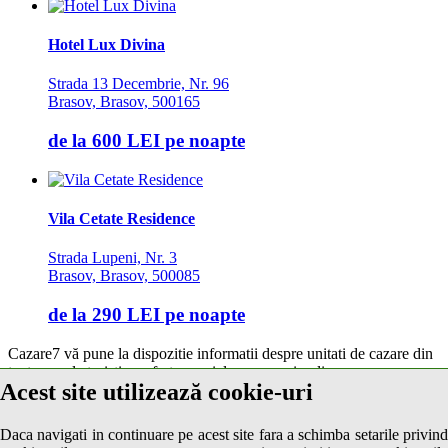
Hotel Lux Divina
Strada 13 Decembrie, Nr. 96
Brasov, Brasov, 500165
de la
600 LEI
pe noapte
Vila Cetate Residence
Strada Lupeni, Nr. 3
Brasov, Brasov, 500085
de la
290 LEI
pe noapte
Cazare7 vă pune la dispozitie informatii despre unitati de cazare din
toate zonele turistice, oferte speciale, rezervari online.
Acest site utilizează cookie-uri
Utilizand acest serviciu inseamna ca sunteti de acord cu
Termenii și
condițiile
de utilizare.
Daca navigati in continuare pe acest site fara a schimba setarile privind