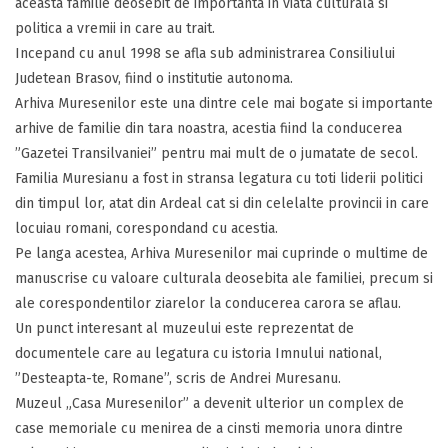
aceasta familie deosebit de importanta in viata culturala si
politica a vremii in care au trait.
Incepand cu anul 1998 se afla sub administrarea Consiliului
Judetean Brasov, fiind o institutie autonoma.
Arhiva Muresenilor este una dintre cele mai bogate si importante
arhive de familie din tara noastra, acestia fiind la conducerea
”Gazetei Transilvaniei” pentru mai mult de o jumatate de secol.
Familia Muresianu a fost in stransa legatura cu toti liderii politici
din timpul lor, atat din Ardeal cat si din celelalte provincii in care
locuiau romani, corespondand cu acestia.
Pe langa acestea, Arhiva Muresenilor mai cuprinde o multime de
manuscrise cu valoare culturala deosebita ale familiei, precum si
ale corespondentilor ziarelor la conducerea carora se aflau.
Un punct interesant al muzeului este reprezentat de
documentele care au legatura cu istoria Imnului national,
”Desteapta-te, Romane”, scris de Andrei Muresanu.
Muzeul „Casa Muresenilor” a devenit ulterior un complex de
case memoriale cu menirea de a cinsti memoria unora dintre