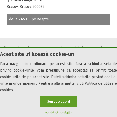
Strada Lunga, Nr. 10
Brasov, Brasov, 500035
de la
245 LEI
pe noapte
Cazare7 vă pune la dispozitie informatii despre unitati de cazare din toate
Acest site utilizează cookie-uri
zonele turistice, oferte speciale, rezervari online.
Utilizand acest serviciu inseamna ca sunteti de acord cu
Termenii și
Daca navigati in continuare pe acest site fara a schimba setarile
condițiile
de utilizare.
privind cookie-urile, vom presupune ca acceptati sa primiti toate
cookie-urile de pe acest site. Puteti schimba setarile privind cookie-
urile in orice moment. Pentru a afla ai multe, cititi Politica de utilizare
cookies.
© 2026 Cazare7. Toate drepturile rezervate.
Sunt de acord
Obiective turistice
Informații utile
Parteneri Cazare7
Harta Cazare7
Modifică setările