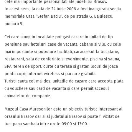
cele mai importante personalitati ale judetului Brasov.
In acest sens, la data de 24 iunie 2006 a fost inaugurata sectia
memoriale Casa ”Stefan Baciu”, de pe strada G. Baiulescu,
numaru 9.
Cei care ajung in localitate pot gasi cazare in unitati de tip
pensiune sau hoteluri, case de vacanta, cabane si vile, cu cele
mai importante si populare facilitati, ca: accesul la bucatarie,
restaurant, sala de conferinte si evenimente, piscina si sauna,
SPA, teren de sport, curte cu terasa si gratar, locuri de joaca
pentu copii, internet wireless si parcare gratuita.
Turistii cauta cel mai des, unitatile de cazare care accepta plata
cu vouchere sau card de vacanta si care permit accesul
animalelor de companie.
Muzeul Casa Muresenilor este un obiectiv turistic interesant al
orasului Brasov dar si al judetului Brasov si poate fi vizitat de
luni pana sambata intre orele 09:00 si 17:00.