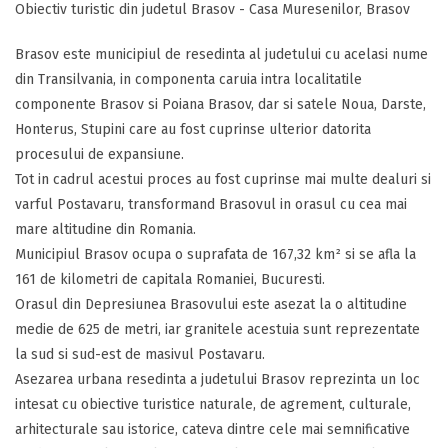
Obiectiv turistic din judetul Brasov - Casa Muresenilor, Brasov
Brasov este municipiul de resedinta al judetului cu acelasi nume
din Transilvania, in componenta caruia intra localitatile
componente Brasov si Poiana Brasov, dar si satele Noua, Darste,
Honterus, Stupini care au fost cuprinse ulterior datorita
procesului de expansiune.
Tot in cadrul acestui proces au fost cuprinse mai multe dealuri si
varful Postavaru, transformand Brasovul in orasul cu cea mai
mare altitudine din Romania.
Municipiul Brasov ocupa o suprafata de 167,32 km² si se afla la
161 de kilometri de capitala Romaniei, Bucuresti.
Orasul din Depresiunea Brasovului este asezat la o altitudine
medie de 625 de metri, iar granitele acestuia sunt reprezentate
la sud si sud-est de masivul Postavaru.
Asezarea urbana resedinta a judetului Brasov reprezinta un loc
intesat cu obiective turistice naturale, de agrement, culturale,
arhitecturale sau istorice, cateva dintre cele mai semnificative