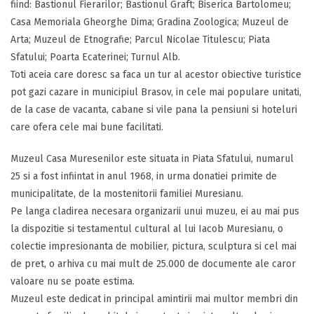
fiind: Bastionul Fierarilor; Bastionul Graft; Biserica Bartolomeu;
Casa Memoriala Gheorghe Dima; Gradina Zoologica; Muzeul de
Arta; Muzeul de Etnografie; Parcul Nicolae Titulescu; Piata
Sfatului; Poarta Ecaterinei; Turnul Alb.
Toti aceia care doresc sa faca un tur al acestor obiective turistice
pot gazi cazare in municipiul Brasov, in cele mai populare unitati,
de la case de vacanta, cabane si vile pana la pensiuni si hoteluri
care ofera cele mai bune facilitati.
Muzeul Casa Muresenilor este situata in Piata Sfatului, numarul
25 si a fost infiintat in anul 1968, in urma donatiei primite de
municipalitate, de la mostenitorii familiei Muresianu.
Pe langa cladirea necesara organizarii unui muzeu, ei au mai pus
la dispozitie si testamentul cultural al lui Iacob Muresianu, o
colectie impresionanta de mobilier, pictura, sculptura si cel mai
de pret, o arhiva cu mai mult de 25.000 de documente ale caror
valoare nu se poate estima.
Muzeul este dedicat in principal amintirii mai multor membri din