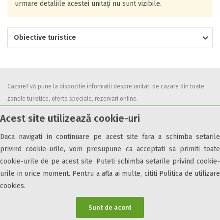
urmare detaliile acestei unitați nu sunt vizibile.
Obiective turistice
Cazare7 vă pune la dispozitie informatii despre unitati de cazare din toate
zonele turistice, oferte speciale, rezervari online.
Utilizand acest serviciu inseamna ca sunteti de acord cu
Termenii și
Acest site utilizează cookie-uri
condițiile
de utilizare.
Daca navigati in continuare pe acest site fara a schimba setarile
privind cookie-urile, vom presupune ca acceptati sa primiti toate
cookie-urile de pe acest site. Puteti schimba setarile privind cookie-
urile in orice moment. Pentru a afla ai multe, cititi Politica de utilizare
© 2026 Cazare7. Toate drepturile rezervate.
cookies.
Obiective turistice
Informații utile
Parteneri Cazare7
Harta Cazare7
Sunt de acord