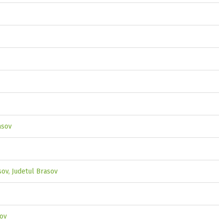
asov
sov, Judetul Brasov
sov