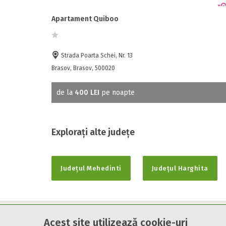
Apartament Quiboo
Strada Poarta Schei, Nr. 13
Brasov, Brasov, 500020
de la
400 LEI
pe noapte
Explorați alte județe
Județul Mehedinti
Județul Harghita
Acest site utilizează cookie-uri
Cazare7 vă pune la dispozitie informatii despre unitati de cazare 