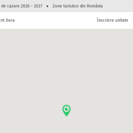
Peste 10549 oferte de cazare!
 de cazare 2026 - 2027
Zone turistice din România
nt Dora
Înscriere unitate
luri, pensiuni, vile, apartamente sau alte unitați
cel mai bun preț.
Ai uitat parola?