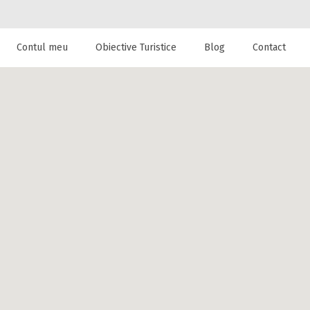
Contul meu
Obiective Turistice
Blog
Contact
 de cazare la