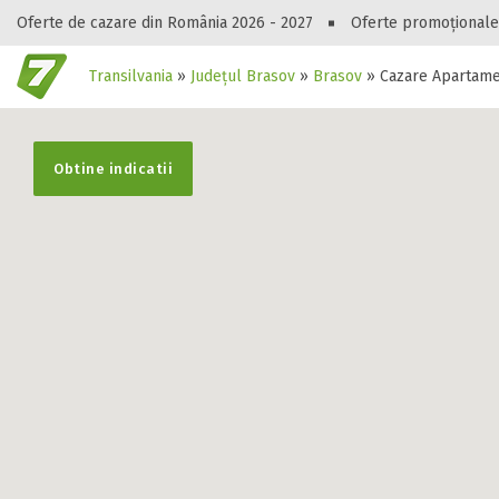
Oferte de cazare din România 2026 - 2027
Oferte promoționale
Transilvania
»
Județul Brasov
»
Brasov
»
Cazare Apartame
Gasești hote
Obtine indicatii