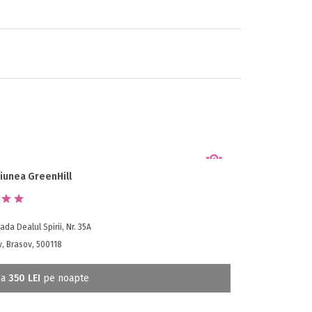
iunea GreenHill
ada Dealul Spirii, Nr. 35A
, Brasov, 500118
la
350 LEI
pe noapte