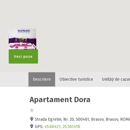
Vezi poze
Descriere
Obiective turistice
Unități de caza
Apartament Dora
Strada Egretei, Nr. 20, 500461, Brasov, Brasov, RO
GPS:
45.66421, 25.561418