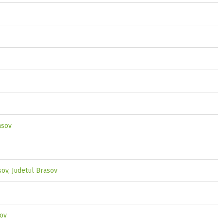
asov
sov, Judetul Brasov
sov