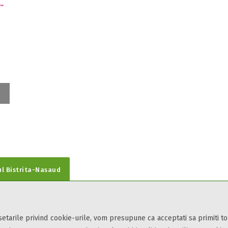
ul Bistrita-Nasaud
 setarile privind cookie-urile, vom presupune ca acceptati sa primiti t
din toate zonele turistice, oferte speciale, rezervari online.