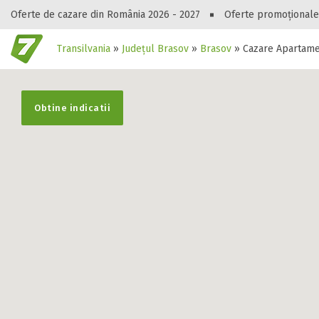
Oferte de cazare din România 2026 - 2027
Oferte promoționale
Transilvania
»
Județul Brasov
»
Brasov
»
Cazare Apartame
Gasești hote
Obtine indicatii