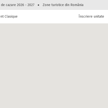
Peste 10544 oferte de cazare!
 de cazare 2026 - 2027
Zone turistice din România
nt Clasique
Înscriere unitate
luri, pensiuni, vile, apartamente sau alte unitați
cel mai bun preț.
Ai uitat parola?