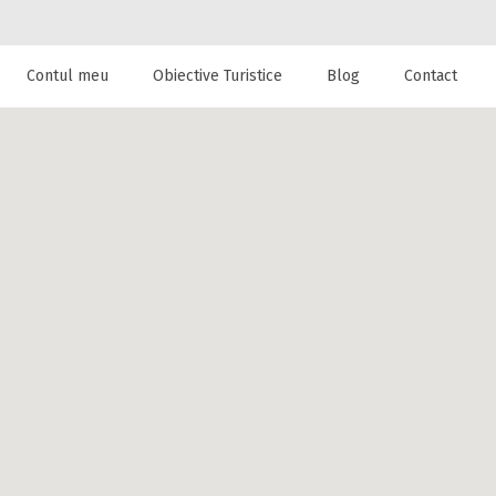
Contul meu
Obiective Turistice
Blog
Contact
 de cazare la