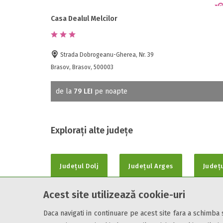
Casa Dealul Melcilor
Strada Dobrogeanu-Gherea, Nr. 39
Brasov, Brasov, 500003
de la
79 LEI
pe noapte
Explorați alte județe
Județul Dolj
Județul Arges
Județ
Acest site utilizează cookie-uri
Daca navigati in continuare pe acest site fara a schimba
Cazare7 vă pune la dispozitie informatii despre unitati de cazare 