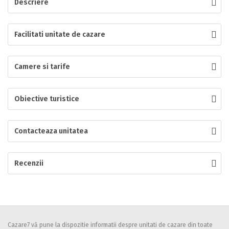
Descriere
Localitatea
Facilitati unitate de cazare
* Ajuta la statistica unitatii sa vada de unde ii vin clientii
Camere si tarife
Numar de telefon
Obiective turistice
E-mail
Contacteaza unitatea
Inscrieti-va GRATUIT pe grupul nostru de cazare
https://www.facebook.com/groups/cazareromaniaghidonline
Recenzii
Spatiul solicitat
Curatenie
Numar persoane
Cazare7 vă pune la dispozitie informatii despre unitati de cazare din toate