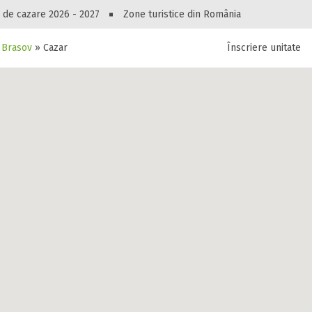
Peste 10549 oferte de cazare!
 de cazare 2026 - 2027
Zone turistice din România
Brasov
»
Cazare Apartament White Services
Înscriere unitate
luri, pensiuni, vile, apartamente sau alte unitați
cel mai bun preț.
Ai uitat parola?