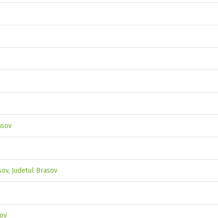
asov
sov, Judetul Brasov
sov