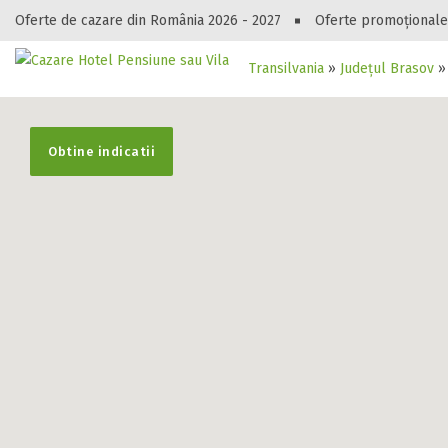
Oferte de cazare din România 2026 - 2027
Oferte promoționale
Transilvania
»
Județul Brasov
»
Gasești hote
Obtine indicatii