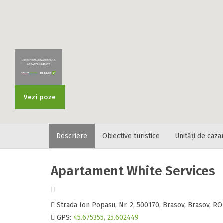
Vezi poze
Descriere
Obiective turistice
Unități de caza
Apartament White Services
Strada Ion Popasu, Nr. 2, 500170, Brasov, Brasov, 
GPS:
45.675355, 25.602449