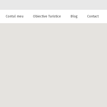
Contul meu
Obiective Turistice
Blog
Contact
 de cazare la