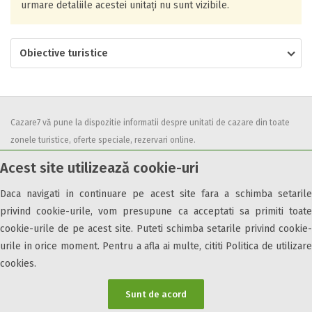
urmare detaliile acestei unitați nu sunt vizibile.
Obiective turistice
Cazare7 vă pune la dispozitie informatii despre unitati de cazare din toate
zonele turistice, oferte speciale, rezervari online.
Utilizand acest serviciu inseamna ca sunteti de acord cu
Termenii și
Acest site utilizează cookie-uri
condițiile
de utilizare.
Daca navigati in continuare pe acest site fara a schimba setarile
privind cookie-urile, vom presupune ca acceptati sa primiti toate
cookie-urile de pe acest site. Puteti schimba setarile privind cookie-
urile in orice moment. Pentru a afla ai multe, cititi Politica de utilizare
© 2026 Cazare7. Toate drepturile rezervate.
cookies.
Obiective turistice
Informații utile
Parteneri Cazare7
Harta Cazare7
Sunt de acord